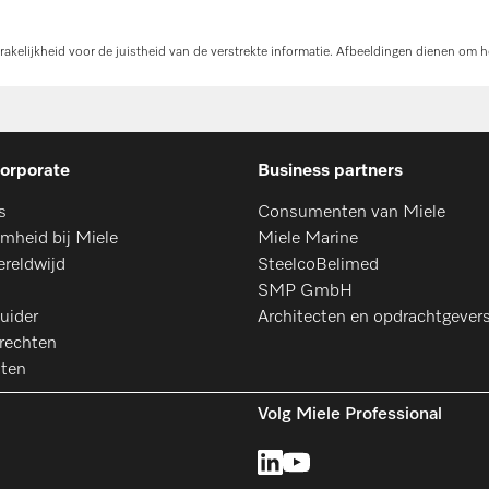
kelijkheid voor de juistheid van de verstrekte informatie. Afbeeldingen dienen om h
orporate
Business partners
s
Consumenten van Miele
mheid bij Miele
Miele Marine
ereldwijd
SteelcoBelimed
SMP GmbH
uider
Architecten en opdrachtgever
rechten
aten
Volg Miele Professional