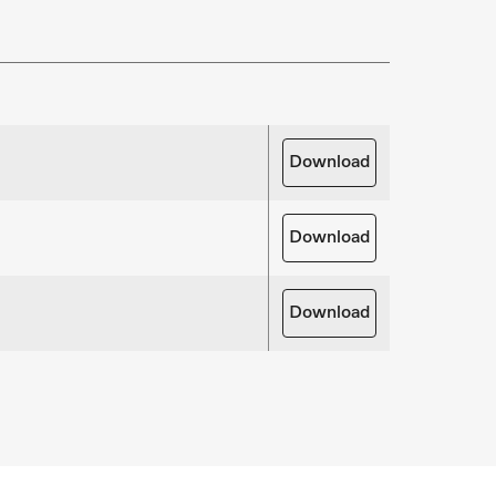
ice- en onderhoudspakketten.
rdelen aanvragen
oor uw producten nodig? Meld het ons!
Download
derdelen aanvragen
Download
Download