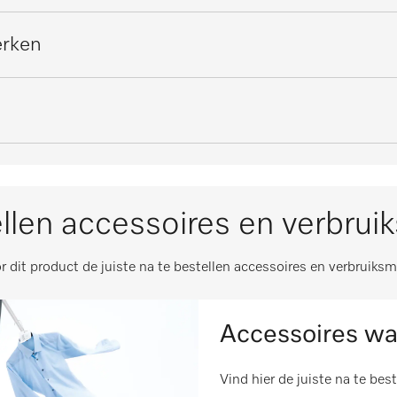
 °C
40
 30–90 °C
m
314
erken
en vanaf 40 °C
m
202
n de container onmiddellijk
i
230
ering
en
m
306
i
1,17
m
204
i
llen accessoires en verbrui
offen
228
i
r dit product de juiste na te bestellen accessoires en verbruiksm
12500
Accessoires wa
12,26 kg
10000
Vind hier de juiste na te bes