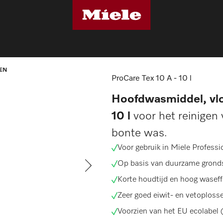
nderhoudsproducten
ProCare Tex 10 A - 10 l
EN
ProCare Tex 10 A - 10 l
Hoofdwasmiddel, vloe
10 l
voor het reinigen
bonte was.
Voor gebruik in Miele Profes
Op basis van duurzame grond
Korte houdtijd en hoog waseff
Zeer goed eiwit- en vetoplos
Voorzien van het
EU ecolabel