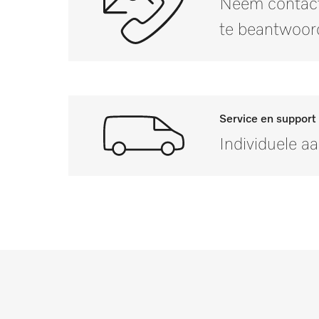
Neem contact
te beantwoor
Service en support
Individuele a
Mocht u vragen hebbe
Inspectie, onderhoud en reparatie dragen 