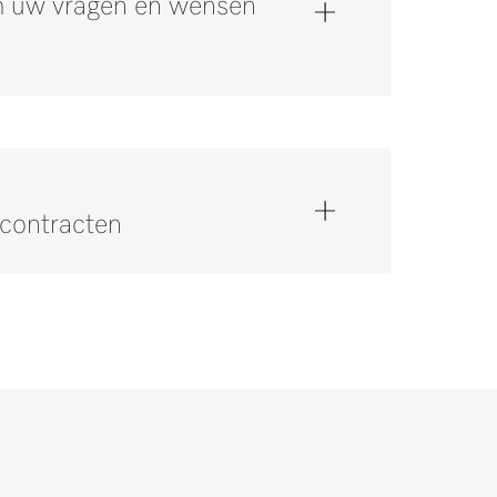
om uw vragen en wensen
scontracten
op via 0347 378884 *.
zekering van uw investering. Wij bieden de