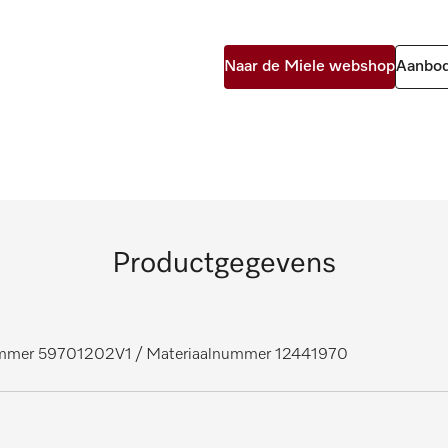
Naar de Miele webshop
Aanbod
Productgegevens
ummer 59701202V1
/ Materiaalnummer 12441970