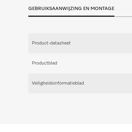
passende oplossing voor ied
GEBRUIKSAANWIJZING EN MONTAGE
Afspraak maken voor pers
Maak een afspraak voor persoo
Product-datasheet
Advies aanvrag
Productblad
Veiligheidsinformatieblad