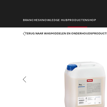
hoofdinhoud
BRANCHES
KNOWLEDGE HUB
PRODUCTEN
SHOP
Startpagina
Producten
Wasserijtechniek
Wasmiddelen en o
TERUG NAAR WASMIDDELEN EN ONDERHOUDSPRODUCT