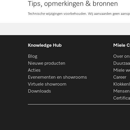
Tips, opmerkingen & bronnen
Technische wijzigingen voorbehouden. Wij aanvaarden geen aanspra
Knowledge Hub
Miele C
Blog
Over on
Nieuwe producten
Duurzaa
Acties
Miele w
Evenementen en showrooms
Career
Virtuele showroom
Klokkenl
Downloads
Mensen
Certific