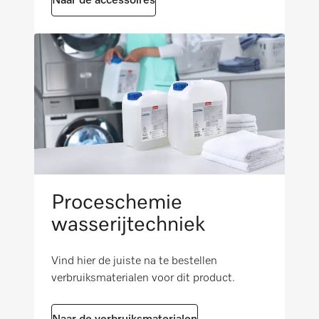
Naar de accessoires
i
Niet van het apparaat afhankelijke
accessoires
i
Proceschemie
wasserijtechniek
Vind hier de juiste na te bestellen
verbruiksmaterialen voor dit product.