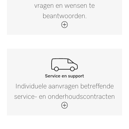
vragen en wensen te
beantwoorden.
Service en support
Neem contact op met onze
Individuele aanvragen betreffende
experts.
service- en onderhoudscontracten
Mocht u vragen hebben of meer informatie
nodig hebben, neem dan contact met ons
op via 0347 378884 *.
Neem contact met ons op