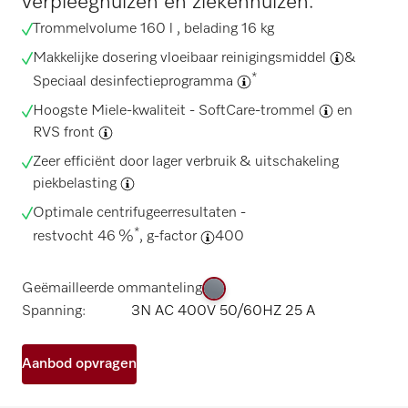
verpleeghuizen en ziekenhuizen.
Trommelvolume 160 l , belading 16 kg
Makkelijke dosering vloeibaar reinigingsmiddel
&
*
Speciaal desinfectieprogramma
Hoogste Miele-kwaliteit -
SoftCare-trommel
en
RVS front
Zeer efficiënt door lager verbruik & uitschakeling
piekbelasting
Optimale centrifugeerresultaten -
*
restvocht 46 %
,
g-factor
400
Geëmailleerde ommanteling
Spanning:
3N AC 400V 50/60HZ 25 A
Aanbod opvragen