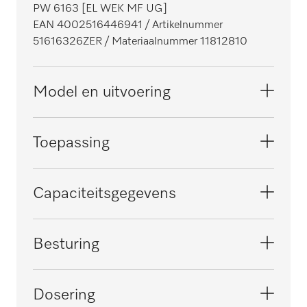
PW 6163 [EL WEK MF UG]
EAN 4002516446941
/ Artikelnummer
51616326ZER
/ Materiaalnummer 11812810
Model en uitvoering
Model
Toepassing
Hygiënische wasmachine
i
Serie
Geschikt voor zorginstellingen
Capaciteitsgegevens
Professional
i
Front
Geschikt voor Facility Management
Geteste antivirale werking
Besturing
Roestvrij staal
i
i
Vulverhouding
Geschikt voor wasserijen
Geteste hygiëne
Soort besturing
Dosering
1:10
i
i
Profitronic M