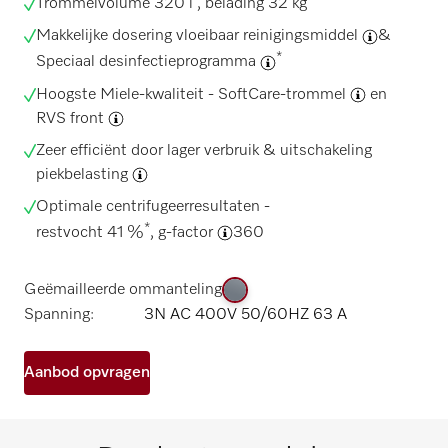
Trommelvolume 320 l , belading 32 kg
Makkelijke dosering vloeibaar reinigingsmiddel
&
*
Speciaal desinfectieprogramma
Hoogste Miele-kwaliteit -
SoftCare-trommel
en
RVS front
Zeer efficiënt door lager verbruik & uitschakeling
piekbelasting
Optimale centrifugeerresultaten -
*
restvocht 41 %
,
g-factor
360
Geëmailleerde ommanteling
Spanning:
3N AC 400V 50/60HZ 63 A
Aanbod opvragen