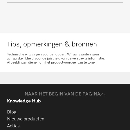
Tips, opmerkingen & bronnen
Technische wijzigingen voorbehouden. Wij aanvaarden geen
aansprakelijkheid voor de juistheid van de verstrekte informatie.
Afbeeldingen dienen om het productvoordeel aan te tonen.
NAAR HET BEGIN VAN DE PAGINA
Knowledge Hub
Blog
Nieuwe producten
Acties