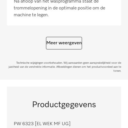
Na afloop van het wasprogramma staat de
trommelopening in de optimale positie om de
machine te legen.
Meer weergeven
Technische wijzigingen voorbehouden. Wij aanvaarden geen aansprakelijkheid voor de
juistheid van de verstrekte informatie. Afbeeldingen dienen om het productvoordeel aan te
tonen.
Productgegevens
PW 6323 [EL WEK MF UG]