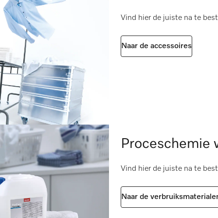
i
amma “ECO 40–60” in
volgens 2006/42/EG
Vind hier de juiste na te bes
199
i
Naar de accessoires
i
95
i
i
ke accessoires
i
Proceschemie w
Vind hier de juiste na te bes
Naar de verbruiksmateriale