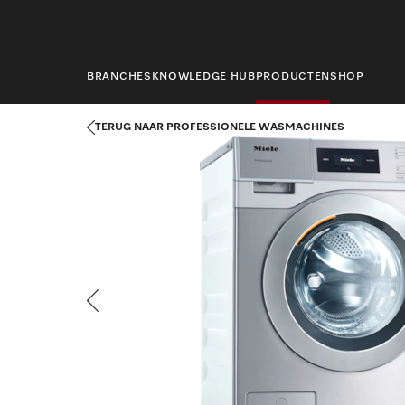
hoofdinhoud
BRANCHES
KNOWLEDGE HUB
PRODUCTEN
SHOP
Startpagina
Producten
Wasserijtechniek
Professionele was
TERUG NAAR PROFESSIONELE WASMACHINES