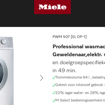
machines
PWM 507 [EL DP-1]
PWM 507 [EL DP-1]
Professional wasmac
Geweldenaar,elektr.
en doelgroepspecifie
in 49 min.
Trommelvolume 64 l , beladin
Getest voor intensief gebruik 
22% lager water- en 28% lage
M Select bedieningseenheid m