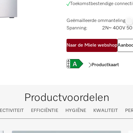
Toekomstbestendige connectiv
Geëmailleerde ommanteling
Spanning:
2N~ 400V 50
Naar de Miele webshop
Aanbod
Productkaart
Productvoordelen
CTIVITEIT
EFFICIËNTIE
HYGIËNE
KWALITEIT
PE