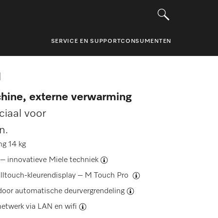
SERVICE EN SUPPORT
CONSUMENTEN
]
hine, externe verwarming
iaal voor
en.
ng 14 kg
k –
innovatieve Miele techniek
lltouch-kleurendisplay –
M Touch Pro
 door
automatische deurvergrendeling
netwerk via
LAN en wifi