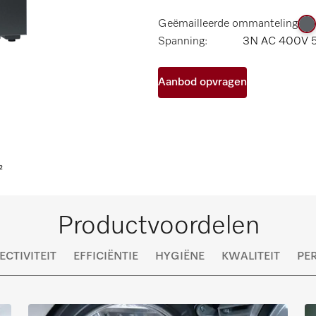
Geëmailleerde ommanteling
Spanning:
3N AC 400V 5
Aanbod opvragen
Productvoordelen
CTIVITEIT
EFFICIËNTIE
HYGIËNE
KWALITEIT
PE