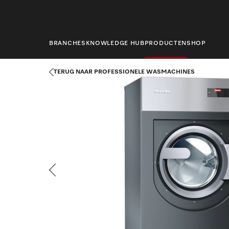
hoofdinhoud
BRANCHES
KNOWLEDGE HUB
PRODUCTEN
SHOP
Startpagina
Producten
Wasserijtechniek
Professionele was
TERUG NAAR PROFESSIONELE WASMACHINES