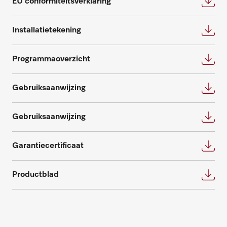
EU conformiteitsverklaring
Maak een afspraak voor persoonlijke
beantwoorden graag verdere vragen
advies.
omtrent service- en onderhoudspakketten.
Installatietekening
Advies aanvragen
Neem contact met ons op
Programmaoverzicht
Gebruiksaanwijzing
Gebruiksaanwijzing
Onderdelen aanvragen
Garantiecertificaat
Heeft u onderdelen voor uw producten
nodig? Meld het ons!
Productblad
Onderdelen aanvragen