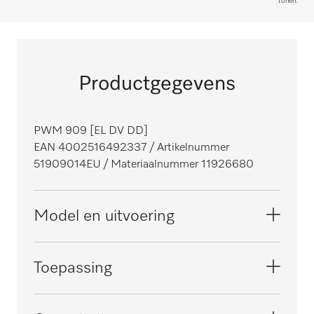
tonen.
Productgegevens
PWM 909 [EL DV DD]
EAN 4002516492337
/ Artikelnummer
51909014EU
/ Materiaalnummer 11926680
Model en uitvoering
Model
Toepassing
Voorlader
Serie
Geschikt voor hotels en restaurants