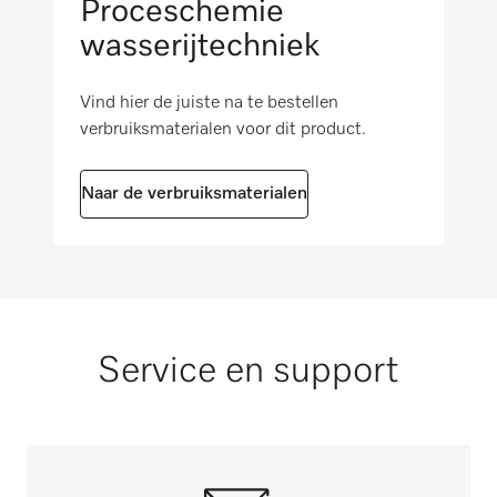
55
Proceschemie
Restvocht bij warm spoelen in %
wasserijtechniek
Mops, trap, 150 g [aantal]
i
44
35
Vind hier de juiste na te bestellen
Toerental in toeren per minuut
verbruiksmaterialen voor dit product.
Paardendekens zomer [aantal]
1300
2
g-factor
Naar de verbruiksmaterialen
518
Geteste bedrijfsuren
i
30000
Service en support