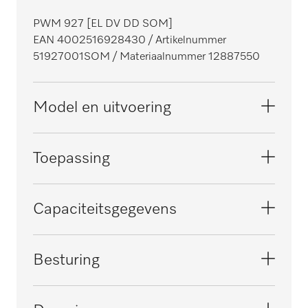
PWM 927 [EL DV DD SOM]
EAN 4002516928430
/ Artikelnummer
51927001SOM
/ Materiaalnummer 12887550
Model en uitvoering
Model
Toepassing
Voorlader
Serie
Geschikt voor offshore
Capaciteitsgegevens
Performance Plus
i
Front
Geschikt voor marine
Geteste antivirale werking
Besturing
Roestvrij staal
i
i
Kleur bedieningspaneel
Geteste hygiëne
Soort besturing