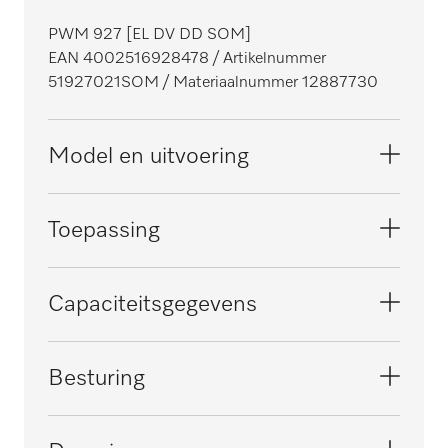
PWM 927 [EL DV DD SOM]
EAN 4002516928478
/ Artikelnummer
51927021SOM
/ Materiaalnummer 12887730
Model en uitvoering
Model
Toepassing
Voorlader
Serie
Geschikt voor offshore
Capaciteitsgegevens
Performance Plus
i
Front
Geschikt voor marine
Geteste antivirale werking
Besturing
Roestvrij staal
i
i
Kleur bedieningspaneel
Geteste hygiëne
Soort besturing