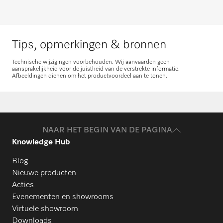
Neem contact met ons op
Tips, opmerkingen & bronnen
Technische wijzigingen voorbehouden. Wij aanvaarden geen
aansprakelijkheid voor de juistheid van de verstrekte informatie.
Afbeeldingen dienen om het productvoordeel aan te tonen.
Onderdelen aanvragen
Heeft u onderdelen voor uw producten
nodig? Meld het ons!
NAAR HET BEGIN VAN DE PAGINA
Knowledge Hub
Onderdelen aanvragen
Blog
Nieuwe producten
Acties
Evenementen en showrooms
Virtuele showroom
Downloads