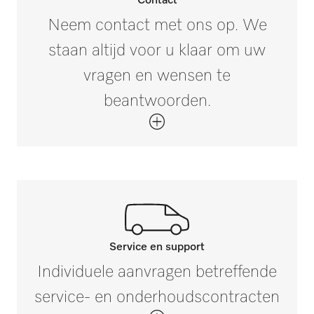
Contact
Neem contact met ons op. We
staan altijd voor u klaar om uw
vragen en wensen te
beantwoorden.
Service en support
Neem contact op met onze
Individuele aanvragen betreffende
experts.
service- en onderhoudscontracten
Mocht u vragen hebben of meer informatie