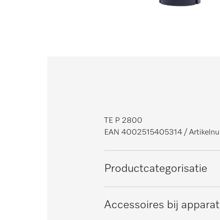
TE P 2800
EAN 4002515405314
/ Artikel
Productcategorisatie
Professionele vaatwassers met
Accessoires bij appara