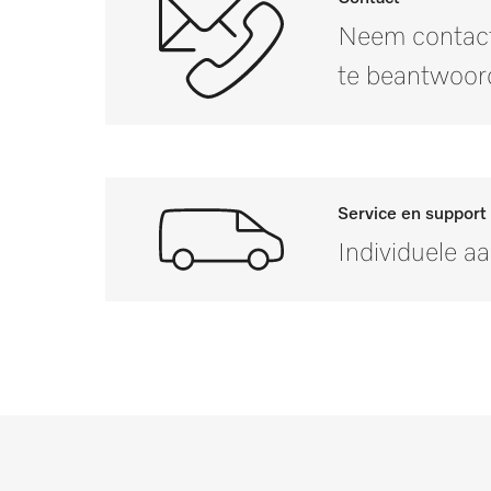
PG 8057 TD
Neem contact
Nettogewicht in kg
PG 8057 TD U
te beantwoor
Brutogewicht in kg
i
PG 8058
PG 8058 U
Service en support
PG 8059
Individuele a
PG 8059 U
PG 8060
Mocht u vragen hebbe
PG 8061
PG 8061 U
PG 8063