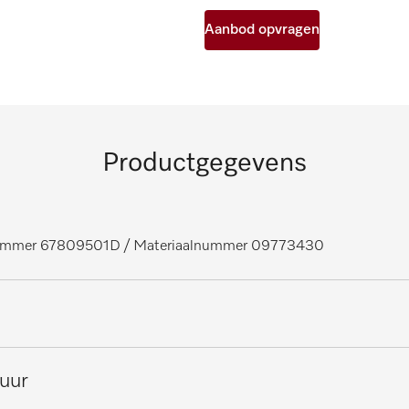
Aanbod opvragen
Productgegevens
nummer 67809501D
/ Materiaalnummer 09773430
 verswaterspoelsysteem
tuur