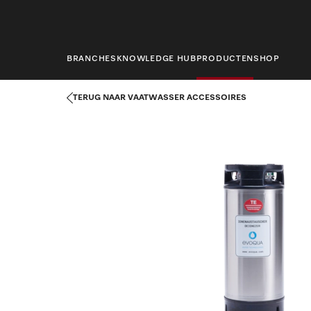
hoofdinhoud
BRANCHES
KNOWLEDGE HUB
PRODUCTEN
SHOP
Startpagina
Producten
Afwastechniek
Vaatwasser accessoir
TERUG NAAR VAATWASSER ACCESSOIRES