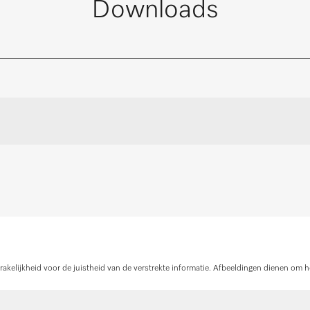
Downloads
bij aan het waardebehoud van het apparaat en daarmee aan de ver
ere behoefte en beantwoorden graag verdere vragen omtrent serv
Neem contact met ons op
oonlijk advies
Onde
nlijke advies.
Heeft u onderdelen v
en
On
kelijkheid voor de juistheid van de verstrekte informatie. Afbeeldingen dienen om h