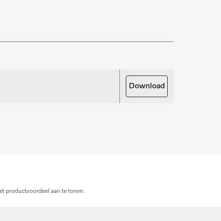
zekering van uw investering. Wij bieden de
ice- en onderhoudspakketten.
rdelen aanvragen
oor uw producten nodig? Meld het ons!
Download
derdelen aanvragen
et productvoordeel aan te tonen.