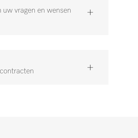
om uw vragen en wensen
scontracten
op via 0347 378884 *.