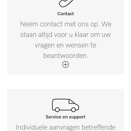
Brutogewicht in kg
i
Contact
3,14
Neem contact met ons op. We
staan altijd voor u klaar om uw
vragen en wensen te
beantwoorden.
Service en support
Neem contact op met onze
Individuele aanvragen betreffende
experts.