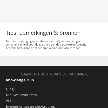
omtrent service- en onderhoudspakketten.
Advies aanvragen
Neem contact met ons op
Tips, opmerkingen & bronnen
Technische wijzigingen voorbehouden. Wij aanvaarden geen
aansprakelijkheid voor de juistheid van de verstrekte informatie.
Afbeeldingen dienen om het productvoordeel aan te tonen.
Onderdelen aanvragen
Heeft u onderdelen voor uw producten
nodig? Meld het ons!
NAAR HET BEGIN VAN DE PAGINA
Knowledge Hub
Onderdelen aanvragen
Blog
Nieuwe producten
Acties
Evenementen en showrooms