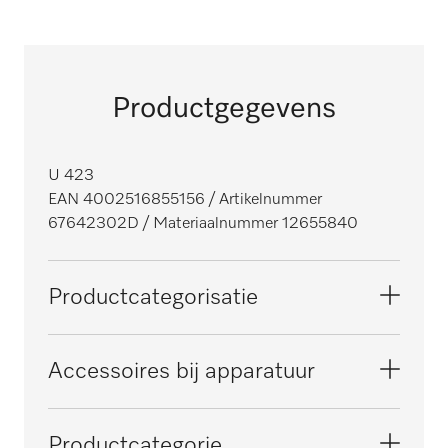
Productgegevens
U 423
EAN 4002516855156
/ Artikelnummer
67642302D
/ Materiaalnummer 12655840
Productcategorisatie
Professionele vaatwassers met
Accessoires bij apparatuur
tankspoelsysteem
PG 8164
Productcategorie