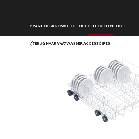
hoofdinhoud
BRANCHES
KNOWLEDGE HUB
PRODUCTEN
SHOP
Startpagina
Producten
Afwastechniek
Vaatwasser accessoir
TERUG NAAR VAATWASSER ACCESSOIRES