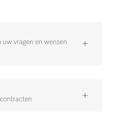
om uw vragen en wensen
scontracten
op via 0347 378884 *.