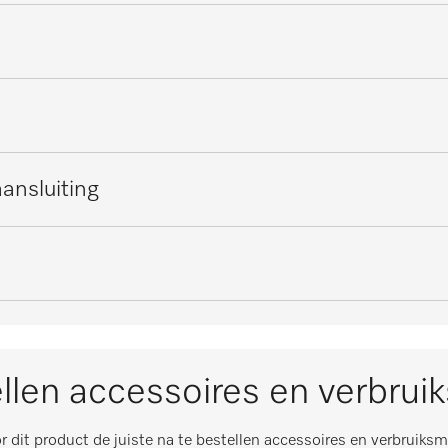
Draad, gerilsaneerd
Wit
54
ansluiting
0
0-0
m
99
0-0
m
529
llen accessoires en verbrui
0-0
515
r dit product de juiste na te bestellen accessoires en verbruiksm
0-0