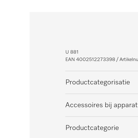
U 881
EAN 4002512273398
/ Artike
Productcategorisatie
Professionele vaatwassers met
Accessoires bij appara
PG 8041
Productcategorie