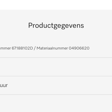
Productgegevens
lnummer 67188102D
/ Materiaalnummer 04906620
 verswaterspoelsysteem
tuur