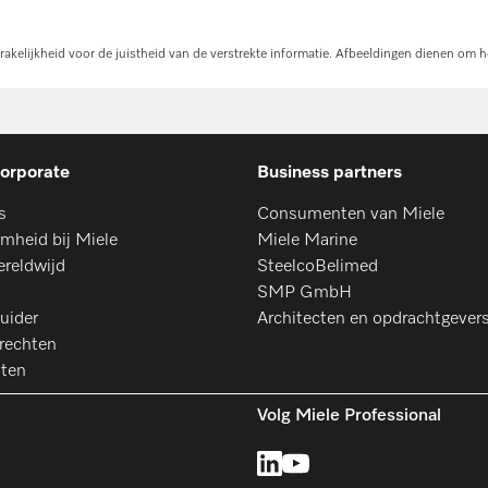
kelijkheid voor de juistheid van de verstrekte informatie. Afbeeldingen dienen om h
orporate
Business partners
s
Consumenten van Miele
mheid bij Miele
Miele Marine
ereldwijd
SteelcoBelimed
SMP GmbH
uider
Architecten en opdrachtgever
rechten
aten
Volg Miele Professional