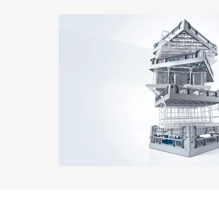
Buitenmaat, brutohoogte in m
PG 8059
Buitenmaat, brutobreedte in m
PG 8059 U
Buitenmaat, brutodiepte in mm
PG 8060
Nettogewicht in kg
PG 8061
Brutogewicht in kg
i
PG 8061 U
PG 8096
PG 8096 U
PG 8099
PG 8099 U