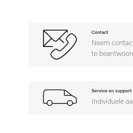
PFD 400
PFD 400 U
Contact
PFD 401
Neem contact
PFD 401 U
te beantwoor
PFD 402
PFD 402 U
PFD 404
Service en support
Individuele a
PFD 404 U
PFD 405
Mocht u vragen hebbe