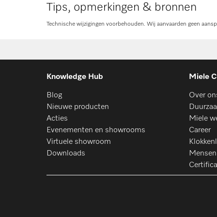
Tips, opmerkingen & bronnen
Technische wijzigingen voorbehouden. Wij aanvaarden geen aanspra
Knowledge Hub
Miele C
Blog
Over on
Nieuwe producten
Duurzaa
Acties
Miele w
Evenementen en showrooms
Career
Virtuele showroom
Klokkenl
Downloads
Mensen
Certific