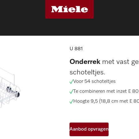
es
U 881
U 881
Onderrek
met vast ge
schoteltjes.
Voor 54 schoteltjes
Te combineren met inzet E 80
Hoogte 9,5 (18,8 cm met E 80
Aanbod opvragen