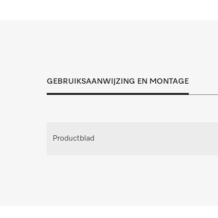
PFD 405 U
PFD 407
PFD 407 U
Inspectie, onderhoud en reparatie dragen 
PFD 408 U
passende oplossing voor ied
GEBRUIKSAANWIJZING EN MONTAGE
Afspraak maken voor pers
Maak een afspraak voor persoo
Productblad
Advies aanvrag