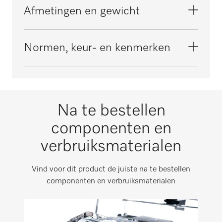
PLW 8617
Materiaal
Afmetingen en gewicht
Kunststof
Kleur
Buitenmaat, nettohoogte in mm
Normen, keur- en kenmerken
Blauw
135
grijs
Buitenmaat, nettobreedte in mm
CE
167
Na te bestellen
Buitenmaat, nettodiepte in mm
Voldoet aan de machinerichtlijn conform
75
componenten en
2006/42/EG
verbruiksmaterialen
Buitenmaat, brutohoogte in mm
i
125
RoHS-richtlijn
Vind voor dit product de juiste na te bestellen
componenten en verbruiksmaterialen
Buitenmaat, brutobreedte in mm
i
165
CE
Buitenmaat, brutodiepte in mm
i