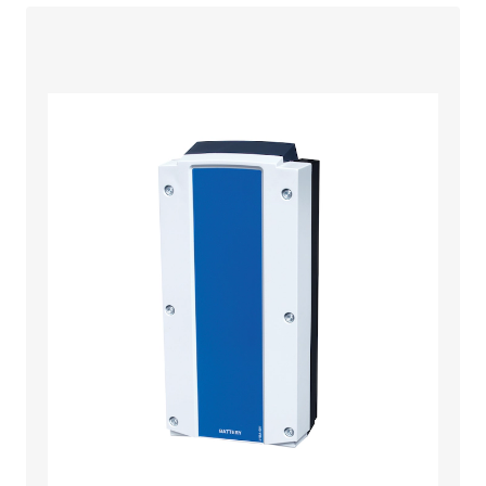
Heeft u onderdelen voor uw producten
nodig? Meld het ons!
Onderdelen aanvragen