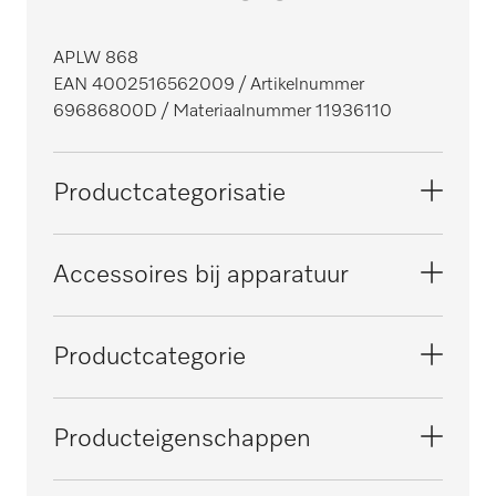
APLW 868
EAN 4002516562009
/ Artikelnummer
69686800D
/ Materiaalnummer 11936110
Productcategorisatie
Grote reinigings- en desinfectieautomaten,
Accessoires bij apparatuur
voor laboratoria
PLW 8615
Productcategorie
Grote reinigings- en
desinfectieautomaten, medisch
PLW 8616
Opberg-/transportsysteem
Producteigenschappen