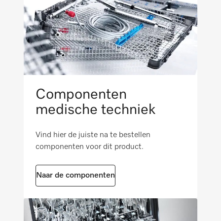
350
Bescherming tegen opspattend water IPX1
Nettogewicht in kg
1,19
Bescherming tegen opspattend water IPX5
Brutogewicht in kg
i
1,34
GS
Componenten
medische techniek
TÜV
Vind hier de juiste na te bestellen
componenten voor dit product.
Naar de componenten