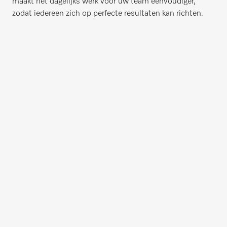
maakt het dagelijks werk voor uw team eenvoudiger,
zodat iedereen zich op perfecte resultaten kan richten.