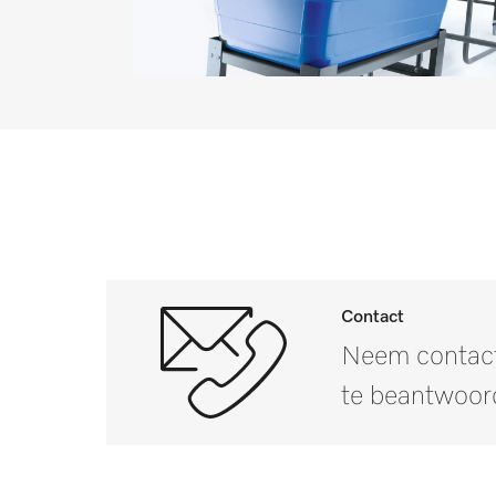
Mops, microvezel, 40 cm [aanta
Mops, microvezel, 50 cm [aanta
Paardendekens zomer [aantal]
Contact
Neem contact
te beantwoor