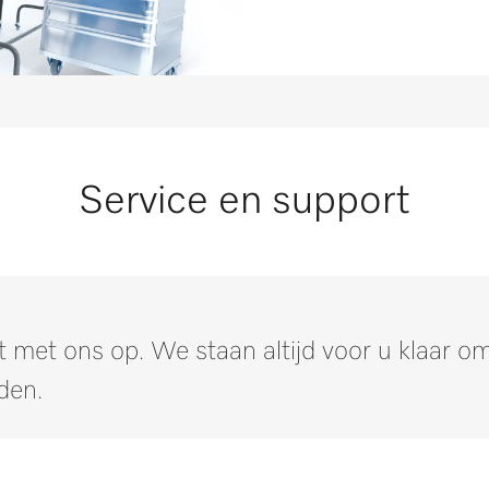
l]
83
l]
59
2
Service en support
 met ons op. We staan altijd voor u klaar 
den.