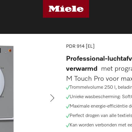
ers
PDR 914 [EL]
PDR 914 [EL]
Professional-luchtafv
verwarmd
met progr
M Touch Pro voor maxim
Trommelvolume 250 l,
beladi
Unieke wasbescherming:
Soft
Maximale energie-efficiëntie 
Perfect drogen van alle textie
Kan worden verbonden met ee