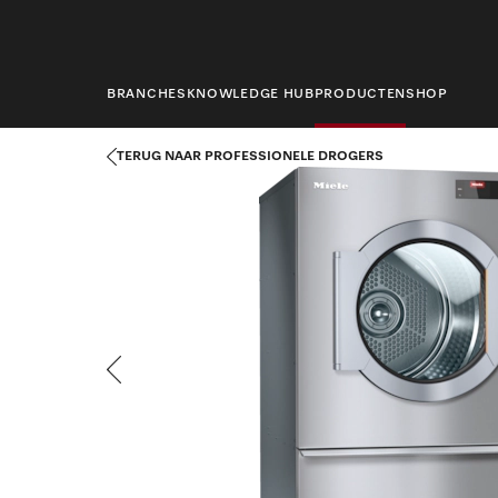
hoofdinhoud
BRANCHES
KNOWLEDGE HUB
PRODUCTEN
SHOP
Startpagina
Producten
Wasserijtechniek
Professionele drog
TERUG NAAR PROFESSIONELE DROGERS