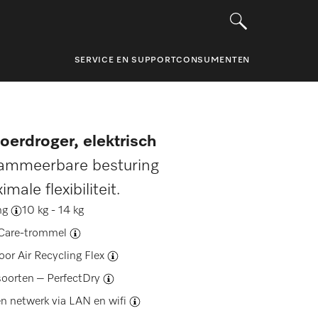
SERVICE EN SUPPORT
CONSUMENTEN
oerdroger, elektrisch
ammeerbare besturing
ale flexibiliteit.
ng
10 kg - 14 kg
Care-trommel
door
Air Recycling Flex
lsoorten –
PerfectDry
n netwerk via
LAN en wifi