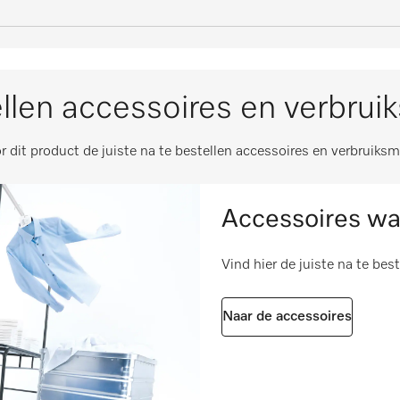
iebeheer (optie)
1
tsenpraktijk
i
i
2
e industrie
i
i
llen accessoires en verbrui
l]
1
nverwerkende industrie
ke accessoires
i
i
r dit product de juiste na te bestellen accessoires en verbruiksm
2
antieparken
i
water IP x4
1
i
Accessoires wa
2
Vind hier de juiste na te bes
al]
255
volgens 2006/42/EG
Naar de accessoires
53
45