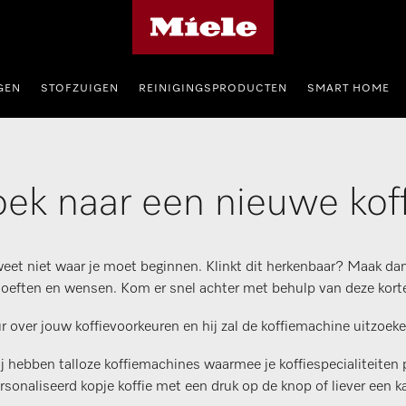
Homepage van Miele
GEN
STOFZUIGEN
REINIGINGSPRODUCTEN
SMART HOME
oek naar een nieuwe ko
weet niet waar je moet beginnen. Klinkt dit herkenbaar? Maak d
ehoeften en wensen. Kom er snel achter met behulp van deze kort
over jouw koffievoorkeuren en hij zal de koffiemachine uitzoeken
j hebben talloze koffiemachines waarmee je koffiespecialiteiten 
sonaliseerd kopje koffie met een druk op de knop of liever een k