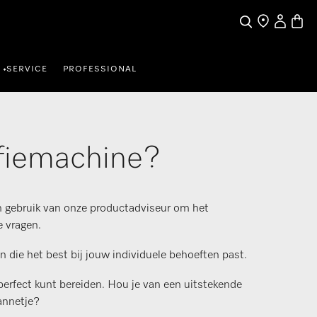
Mijn Acco
Winke
Wat zoek je?
Dealer zoeken
SERVICE
PROFESSIONAL
•
ffiemachine?
an gebruik van onze productadviseur om het
e vragen.
 die het best bij jouw individuele behoeften past.
perfect kunt bereiden. Hou je van een uitstekende
annetje?