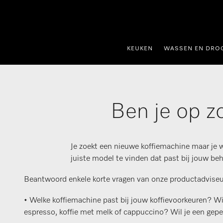
ct naar inhoud
KEUKEN
WASSEN EN DRO
Ben je op z
Je zoekt een nieuwe koffiemachine maar je 
juiste model te vinden dat past bij jouw b
Beantwoord enkele korte vragen van onze productadviseur 
• Welke koffiemachine past bij jouw koffievoorkeuren? Wi
espresso, koffie met melk of cappuccino? Wil je een geper