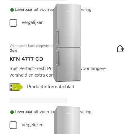
Leverbaar uit voorraad met gratis levering
Vergelijken
Vrijstaande koel-diepvriescombinatie
Gold
KFN 4777 CD
met PerfectFresh Pro en NoFrost voor langere
versheid en extra comfort.
Online Label Flag, Energielabel
Productinformatieblad
Leverbaar uit voorraad met gratis levering
Vergelijken