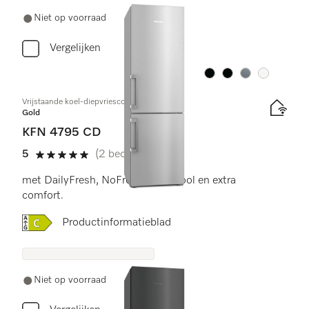
Niet op voorraad
Vergelijken
Kleur:
Kleur:
Kleur:
Kleur:
Vrijstaande koel-diepvriescombinatie
Gold
KFN 4795 CD
5
(2 beoordelingen)
5 sterren op 5
met DailyFresh, NoFrost, DynaCool en extra
comfort.
Online Label Flag, Energielabel
Productinformatieblad
Niet op voorraad