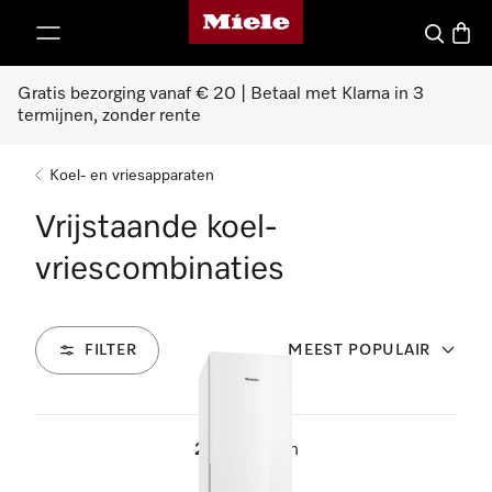
Homepage van Miele
ct naar inhoud
Wat zoek 
Winke
Gratis bezorging vanaf € 20 | Betaal met Klarna in 3
termijnen, zonder rente
Koel- en vriesapparaten
Vrijstaande koel-
vriescombinaties
FILTER
MEEST POPULAIR
21
Producten