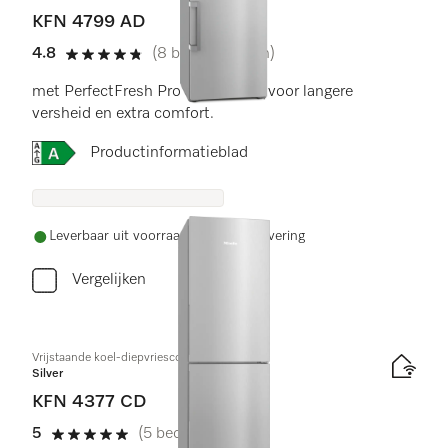
KFN 4799 AD
4.8
(8 beoordelingen)
4.8 sterren op 5
met PerfectFresh Pro en NoFrost voor langere
versheid en extra comfort.
Online Label Flag, Energielabel
Productinformatieblad
Leverbaar uit voorraad met gratis levering
Vergelijken
Vrijstaande koel-diepvriescombinatie
Silver
KFN 4377 CD
5
(5 beoordelingen)
5 sterren op 5