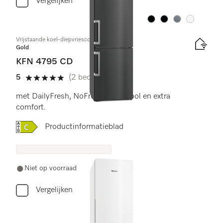
Vergelijken
Kleur:
Kleur:
Kleur:
Kleur:
Vrijstaande koel-diepvriescombinatie
Gold
KFN 4795 CD
5
(2 beoordelingen)
5 sterren op 5
met DailyFresh, NoFrost, DynaCool en extra
comfort.
Online Label Flag, Energielabel
Productinformatieblad
Niet op voorraad
Vergelijken