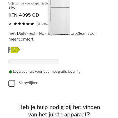
Vrijstaande koel-diepvriescombinatie
Silver
KFN 4395 CD
5
(3 beoordelingen)
5 sterren op 5
met DailyFresh, NoFrost en ComfortClean voor
meer comfort.
Online Label Flag, Energielabel
Leverbaar uit voorraad met gratis levering
Vergelijken
Heb je hulp nodig bij het vinden
van het juiste apparaat?