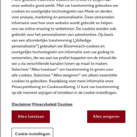
onze website goed werkt. Met uw toestemming gebruiken we
cookies en soortgelijke technologieën van Miele en derden
voor analyse, marketing en personalisatie. Deze verzamelen
Miele op Instagram
Miele op Facebook
Miele op Youtube
informatie over hoe onze website wordt gebruikt en helpen
ons uw online ervaring te verbeteren. De cookies worden ook
gebruikt voor het personaliseren van advertenties. Op basis
van een afzonderlijke toestemming („Volledige
personalisatie“) gebruiken we Bloomreach-cookies en
soortgelijke technologieën om informatie over uw gedrag te
verzamelen, die we aan uw profiel koppelen om de inhoud die
Disclaimer
we u via verschillende kanalen tonen op maat te maken.
Selecteer "Alles toestaan" om toestemming te geven voor
Algemene voorwaarden en informatie
alle cookies. Selecteer "Alles weigeren" om alleen essentiële
Privacybeleid
cookies te gebruiken. Raadpleeg voor meer informatie onze
Gebruiksvoorwaarden
Privacyverklaring en Cookieverklaring. U kunt uw toestemming
op elk moment wijzigen of intrekken in de cookie-instellingen.
Toegankelijkheidsverklaring
Digital Services Act
Disclaimer
Privacybeleid
Cookies
Herroepingsformulier
Alles toestaan
Alles weigeren
Cookie-instellingen
Cookie-instellingen