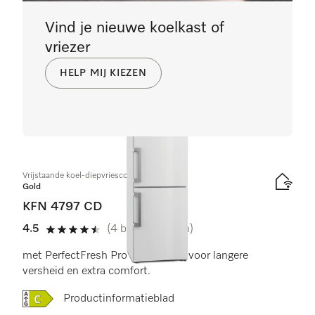
Vind je nieuwe koelkast of
vriezer
HELP MIJ KIEZEN
Vrijstaande koel-diepvriescombinatie
Gold
KFN 4797 CD
4.5
(4 beoordelingen)
4.5 sterren op 5
met PerfectFresh Pro en NoFrost voor langere
versheid en extra comfort.
Online Label Flag, Energielabel
Productinformatieblad