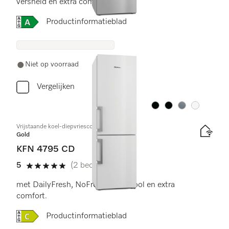
versheid en extra comfort.
Online Label Flag, Energielabel
Productinformatieblad
Niet op voorraad
Vergelijken
Kleur:
Kleur:
Kleur:
Kleur:
Vrijstaande koel-diepvriescombinatie
Gold
KFN 4795 CD
5
(2 beoordelingen)
5 sterren op 5
met DailyFresh, NoFrost, DynaCool en extra
comfort.
Online Label Flag, Energielabel
Productinformatieblad