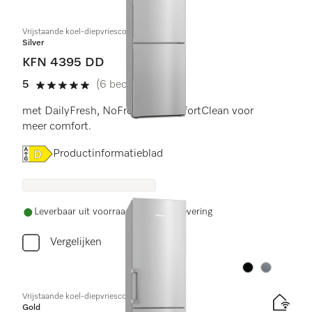
Vrijstaande koel-diepvriescombinatie
Silver
KFN 4395 DD
5
(6 beoordelingen)
5 sterren op 5
met DailyFresh, NoFrost en ComfortClean voor
meer comfort.
Online Label Flag, Energielabel
Productinformatieblad
Leverbaar uit voorraad met gratis levering
Vergelijken
Kleur:
Kleur:
Vrijstaande koel-diepvriescombinatie
Gold