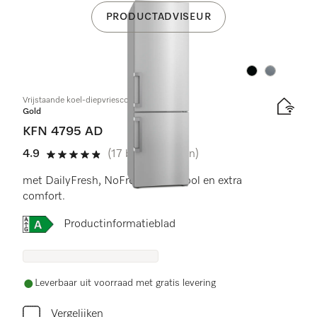
PRODUCTADVISEUR
Kleur:
Kleur:
Vrijstaande koel-diepvriescombinatie
Gold
KFN 4795 AD
4.9
(17 beoordelingen)
4.9 sterren op 5
met DailyFresh, NoFrost, DynaCool en extra
comfort.
Online Label Flag, Energielabel
Productinformatieblad
Leverbaar uit voorraad met gratis levering
Vergelijken