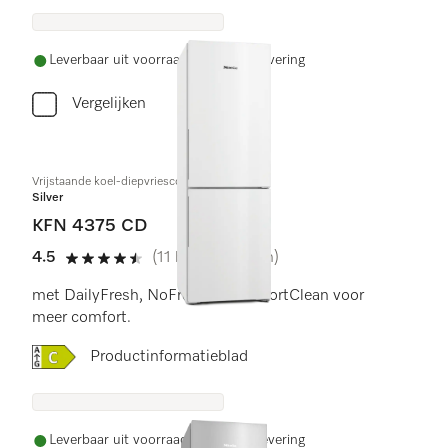
Leverbaar uit voorraad met gratis levering
Vergelijken
Vrijstaande koel-diepvriescombinatie
Silver
KFN 4375 CD
4.5
(11 beoordelingen)
4.5 sterren op 5
met DailyFresh, NoFrost en ComfortClean voor
meer comfort.
Online Label Flag, Energielabel
Productinformatieblad
Leverbaar uit voorraad met gratis levering