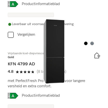
Online Label Flag, Energielabel
Productinformatieblad
Leverbaar uit voorraad met gratis levering
Vergelijken
Kleur:
Kleur:
Vrijstaande koel-diepvriescombinatie
Gold
KFN 4799 AD
4.8
(8 beoordelingen)
4.8 sterren op 5
met PerfectFresh Pro en NoFrost voor langere
versheid en extra comfort.
Online Label Flag, Energielabel
Productinformatieblad