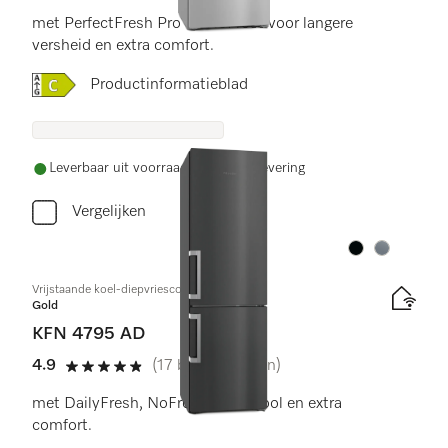
met PerfectFresh Pro en NoFrost voor langere
versheid en extra comfort.
Online Label Flag, Energielabel
Productinformatieblad
Leverbaar uit voorraad met gratis levering
Vergelijken
Kleur:
Kleur:
Vrijstaande koel-diepvriescombinatie
Gold
KFN 4795 AD
4.9
(17 beoordelingen)
4.9 sterren op 5
met DailyFresh, NoFrost, DynaCool en extra
comfort.