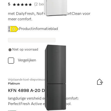
5
(2 beoordelingen)
5 sterren op 5
met DailyFresh, NoFrost en ComfortClean voor
meer comfort.
Online Label Flag, Energielabel
Productinformatieblad
Niet op voorraad
Vergelijken
Vrijstaande koel-diepvriescombinatie
Platinum
KFN 4898 A-20 D
langdurige versheid en optimaal comfort:
PerfectFresh Active en Freeze&Cool.