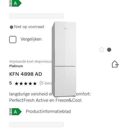
Online Label Flag, Energielabel
Niet op voorraad
Vergelijken
Kleur:
Kleur:
Vrijstaande koel-diepvriescombinatie
Platinum
KFN 4898 AD
5
(5 beoordelingen)
5 sterren op 5
langdurige versheid en optimaal comfort:
PerfectFresh Active en Freeze&Cool.
Online Label Flag, Energielabel
Productinformatieblad