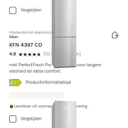
Vergelijken
Vrijstaande koel-diepvriescombinatie
Silver
KFN 4397 CD
4.8
(10 beoordelingen)
4.8 sterren op 5
met PerfectFresh Pro en NoFrost voor langere
versheid en extra comfort.
Online Label Flag, Energielabel
Productinformatieblad
Leverbaar uit voorraad met gratis levering
Vergelijken