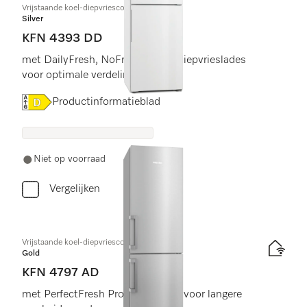
Vrijstaande koel-diepvriescombinatie
Silver
KFN 4393 DD
met DailyFresh, NoFrost en vier diepvrieslades
voor optimale verdeling.
Online Label Flag, Energielabel
Productinformatieblad
Niet op voorraad
Vergelijken
Vrijstaande koel-diepvriescombinatie
Gold
KFN 4797 AD
met PerfectFresh Pro en NoFrost voor langere