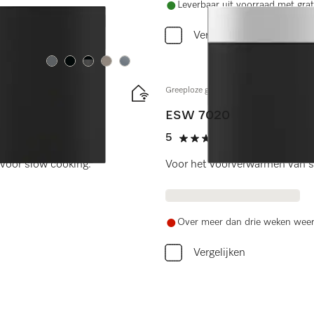
Leverbaar uit voorraad met grat
Vergelijken
Kleur:
Kleur:
Kleur:
Kleur:
Kleur:
Greeploze gourmet-warmhoudlade 29 
ESW 7020
5
(4 beoordeling
5 sterren op 5
voor slow cooking.
Voor het voorverwarmen van se
Over meer dan drie weken weer
Vergelijken