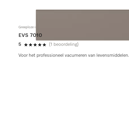
Greeploze inbouw-vacumeerlade 14 cm hoog
EVS 7010
5
(1 beoordeling)
5 sterren op 5
Voor het professioneel vacumeren van levensmiddelen