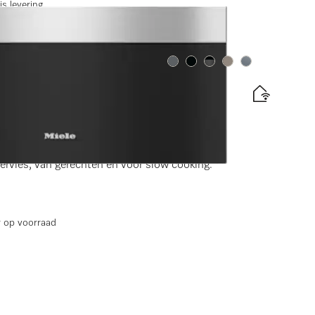
is levering
Kleur:
Kleur:
Kleur:
Kleur:
Kleur:
cm hoog
en)
rvies, van gerechten en voor slow cooking.
 op voorraad