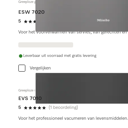
Greeploze gourmet-warmhoudlade 29 cm hoog
ESW 7020
5
(4 beoordelingen)
5 sterren op 5
Voor het voorverwarmen van servies, van gerechten en 
Leverbaar uit voorraad met gratis levering
Vergelijken
Greeploze inbouw-vacumeerlade 14 cm hoog
EVS 7010
5
(1 beoordeling)
5 sterren op 5
Voor het professioneel vacumeren van levensmiddelen