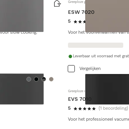
Greeploze gourmet-warmhoudlade 29 
ESW 7020
5
(4 beoordeling
5 sterren op 5
voor slow cooking.
Voor het voorverwarmen van se
Leverbaar uit voorraad met grat
Vergelijken
Kleur:
Kleur:
Kleur:
Kleur:
Greeploze inbouw-vacumeerlade 14 cm
EVS 7010
5
(1 beoordeling)
5 sterren op 5
.
Voor het professioneel vacum