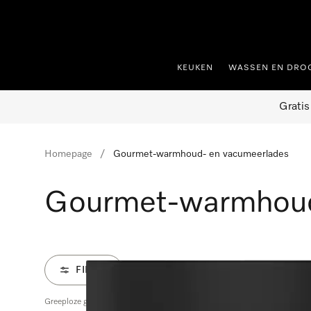
ct naar inhoud
KEUKEN
WASSEN EN DRO
Gratis
Homepage
Gourmet-warmhoud- en vacumeerlades
Gourmet-warmhoud
FILTER
Greeploze gourmet-warmhoudlade 14 cm hoog