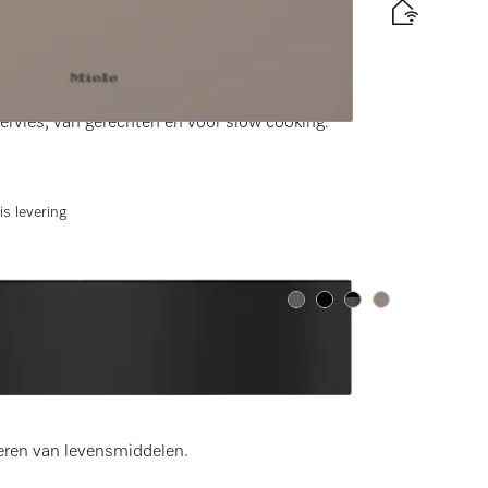
cm hoog
en)
rvies, van gerechten en voor slow cooking.
is levering
Kleur:
Kleur:
Kleur:
Kleur:
 hoog
eren van levensmiddelen.