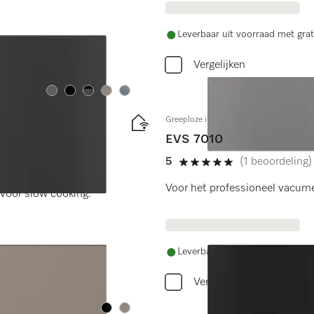
Leverbaar uit voorraad met grat
Vergelijken
Kleur:
Kleur:
Kleur:
Kleur:
Kleur:
Greeploze inbouw-vacumeerlade 14 cm
EVS 7010
5
(1 beoordeling)
5 sterren op 5
Voor het professioneel vacum
voor slow cooking.
Leverbaar uit voorraad met grat
Vergelijken
Kleur:
Kleur: