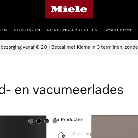
Homepage van Miele
GEN
STOFZUIGEN
REINIGINGSPRODUCTEN
SMART HOME
 bezorging vanaf € 20 | Betaal met Klarna in 3 termijnen, zonde
- en vacumeerlades
15
Producten
Kleur:
Kleur:
Kleur:
Kleur:
Greeploze gourmet-warmhoudlade 14 