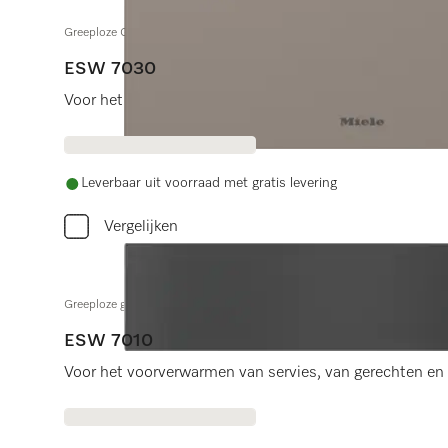
Greeploze Gourmet-warmhoudlade 32 cm hoog voor nis van 90 cm ho
ESW 7030
Voor het voorverwarmen van servies, van gerechten en 
Leverbaar uit voorraad met gratis levering
Vergelijken
Greeploze gourmet-warmhoudlade 14 cm hoog
ESW 7010
Voor het voorverwarmen van servies, van gerechten en 