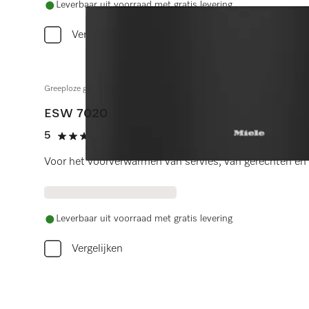
Leverbaar uit voorraad met gratis levering
Vergelijken
Greeploze gourmet-warmhoudlade 29 cm hoog
ESW 7020
5
(4 beoordelingen)
5 sterren op 5
Voor het voorverwarmen van servies, van gerechten en 
Leverbaar uit voorraad met gratis levering
Vergelijken