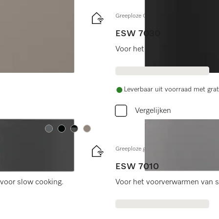
og
Greeploze Gourmet-warmhoudlade 32 c
ESW 7030
voor slow cooking.
Voor het voorverwarmen van se
Leverbaar uit voorraad met grat
Vergelijken
Kleur:
Kleur:
Kleur:
Kleur:
Greeploze gourmet-warmhoudlade 14 
ESW 7010
voor slow cooking.
Voor het voorverwarmen van se