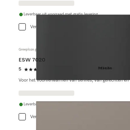
Leverbaar uit voorraad met gratis levering
Vergelijken
Greeploze gourmet-warmhoudlade 29 cm hoog
ESW 7020
5
(4 beoordelingen)
5 sterren op 5
Voor het voorverwarmen van servies, van gerechten en 
Leverbaar uit voorraad met gratis levering
Vergelijken