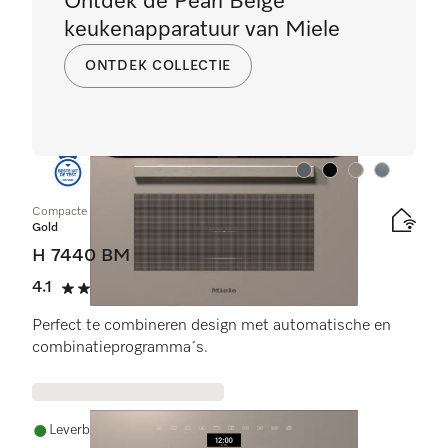
Ontdek de Pearl Beige
keukenapparatuur van Miele
ONTDEK COLLECTIE
Kleur:
Kleur:
Kleur:
Kleur:
Compacte oven met geïntegreerde magnetron
Gold
H 7440 BM
4.1
(7 beoordelingen)
4.1 sterren op 5
Perfect te combineren design met automatische en
combinatieprogramma´s.
Leverbaar uit voorraad met gratis levering