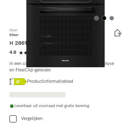
Kleur:
Kleur:
Kleur:
Oven
Silver
H 2861 BP
4.8
(6 beoordelingen)
4.8 sterren op 5
in een combineerbaar design met netwerk, pyrolyse
en FlexiClip-geleider.
Online Label Flag, Energielabel
Productinformatieblad
Leverbaar uit voorraad met gratis levering
Vergelijken