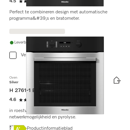
4.5
(2 beoordelingen)
4.5 sterren op 5
Perfect te combineren design met automatische
programma&#39;s en bratometer.
Leverbaar uit voorraad met gratis levering
Vergelijken
Oven
Silver
H 2761-1 BP 125 Edition
4.6
(8 beoordelingen)
4.6 sterren op 5
in roestvrijstalen design met AirFry-functie,
netwerkmogelijkheid en pyrolyse.
Online Label Flag, Energielabel
Productinformatieblad