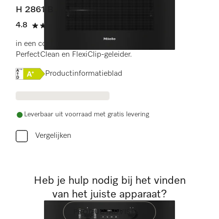
H 2861 B
4.8
(4 beoordelingen)
4.8 sterren op 5
in een combineerbaar design met netwerk,
PerfectClean en FlexiClip-geleider.
Online Label Flag, Energielabel
Productinformatieblad
Leverbaar uit voorraad met gratis levering
Vergelijken
Heb je hulp nodig bij het vinden
van het juiste apparaat?
PRODUCTADVISEUR