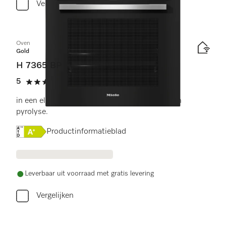
Vergelijken
Oven
Gold
H 7365 BP
5
(1 beoordeling)
5 sterren op 5
in een elegant, zwart design met bratometer en
pyrolyse.
Online Label Flag, Energielabel
Productinformatieblad
Leverbaar uit voorraad met gratis levering
Vergelijken