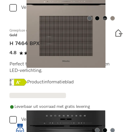
Vergelijken
Kleur:
Kleur:
Kleur:
Kleur:
Greeploze oven
Gold
H 7464 BPX
4.8
(4 beoordelingen)
4.8 sterren op 5
Perfect te combineren design met bratometer en
LED-verlichting.
Online Label Flag, Energielabel
Productinformatieblad
Leverbaar uit voorraad met gratis levering
Vergelijken
Kleur:
Kleur:
Kleur: