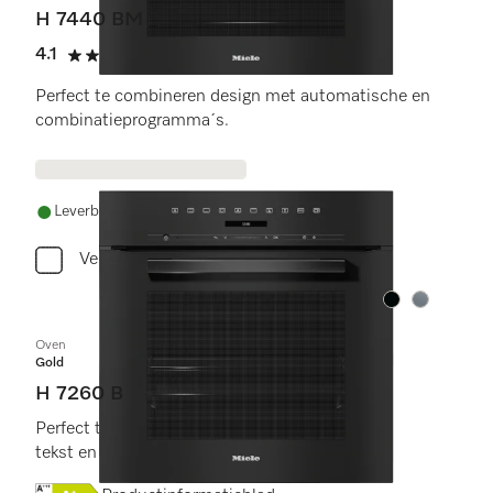
H 7440 BM
4.1
(7 beoordelingen)
4.1 sterren op 5
Perfect te combineren design met automatische en
combinatieprogramma´s.
Leverbaar uit voorraad met gratis levering
Vergelijken
Kleur:
Kleur:
Oven
Gold
H 7260 B
Perfect te combineren design met display met
tekst en PerfectClean.