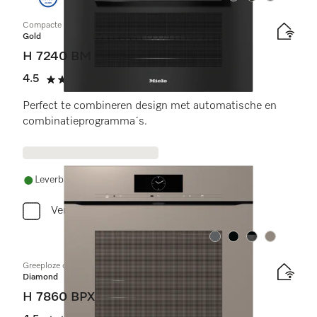
Compacte oven met geïntegreerde magnetron
Gold
H 7240 BM
4.5
(14 beoordelingen)
4.5 sterren op 5
Perfect te combineren design met automatische en
combinatieprogramma´s.
Leverbaar uit voorraad met gratis levering
Vergelijken
Kleur:
Kleur:
Kleur:
Kleur:
Greeploze oven
Diamond
H 7860 BPX