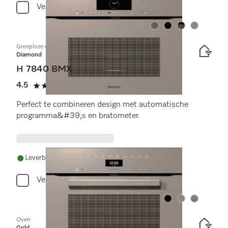
Vergelijken
Kleur:
Kleur:
Kleur:
Kleur:
Greeploze compacte oven met geïntegreerde magnetron
Diamond
H 7840 BMX
4.5
(2 beoordelingen)
4.5 sterren op 5
Perfect te combineren design met automatische
programma&#39;s en bratometer.
Leverbaar uit voorraad met gratis levering
Vergelijken
Kleur:
Kleur:
Kleur:
Oven