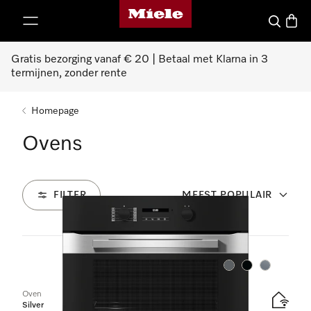
Homepage van Miele
ct naar inhoud
Wat zoek 
Winke
Gratis bezorging vanaf € 20 | Betaal met Klarna in 3
termijnen, zonder rente
Homepage
Ovens
FILTER
MEEST POPULAIR
92
Producten
Kleur:
Kleur:
Kleur:
Oven
Silver