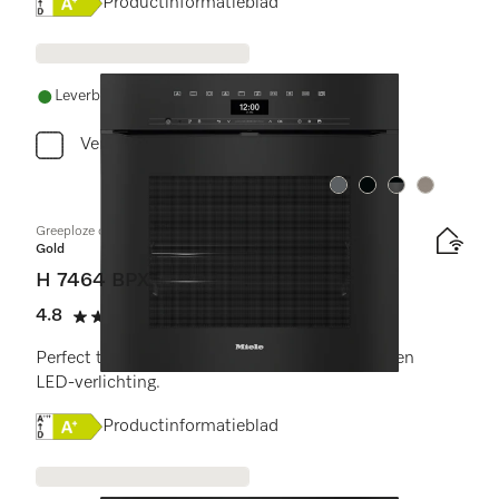
Online Label Flag, Energielabel
Productinformatieblad
Leverbaar uit voorraad met gratis levering
Vergelijken
Kleur:
Kleur:
Kleur:
Kleur:
Greeploze oven
Gold
H 7464 BPX
4.8
(4 beoordelingen)
4.8 sterren op 5
Perfect te combineren design met bratometer en
LED-verlichting.
Online Label Flag, Energielabel
Productinformatieblad