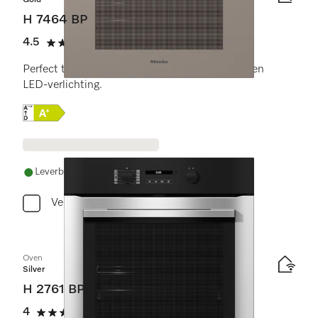
Gold
H 7464 BP
4.5
(11 beoordelingen)
4.5 sterren op 5
Perfect te combineren design met bratometer en
LED-verlichting.
Online Label Flag, Energielabel
Leverbaar uit voorraad met gratis levering
Vergelijken
Oven
Silver
H 2761 BP
4
(1 beoordeling)