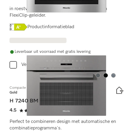
4 sterren op 5
in roestvrijstalen look met netwerk, pyrolyse en
FlexiClip-geleider.
Online Label Flag, Energielabel
Productinformatieblad
Leverbaar uit voorraad met gratis levering
Vergelijken
Kleur:
Kleur:
Kleur:
Compacte oven met geïntegreerde magnetron
Gold
H 7240 BM
4.5
(14 beoordelingen)
4.5 sterren op 5
Perfect te combineren design met automatische en
combinatieprogramma´s.