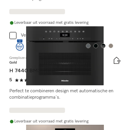
Leverbaar uit voorraad met gratis levering
Vergelijken
Kleur:
Kleur:
Kleur:
Kleur:
Greeploze compacte oven met geïntegreerde magnetron
Gold
H 7440 BMX
5
(1 beoordeling)
5 sterren op 5
Perfect te combineren design met automatische en
combinatieprogramma´s.
Leverbaar uit voorraad met gratis levering