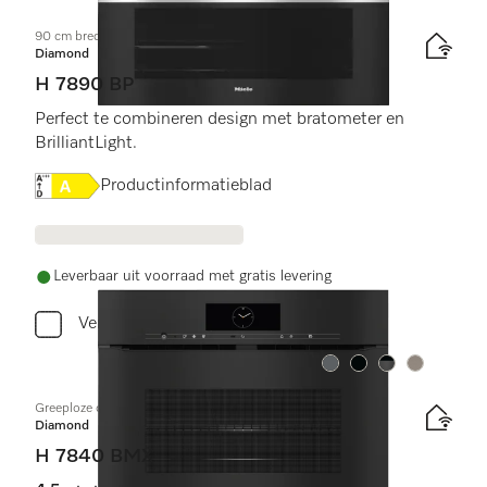
90 cm brede oven
Diamond
H 7890 BP
Perfect te combineren design met bratometer en
BrilliantLight.
Online Label Flag, Energielabel
Productinformatieblad
Leverbaar uit voorraad met gratis levering
Vergelijken
Kleur:
Kleur:
Kleur:
Kleur:
Greeploze compacte oven met geïntegreerde magnetron
Diamond
H 7840 BMX