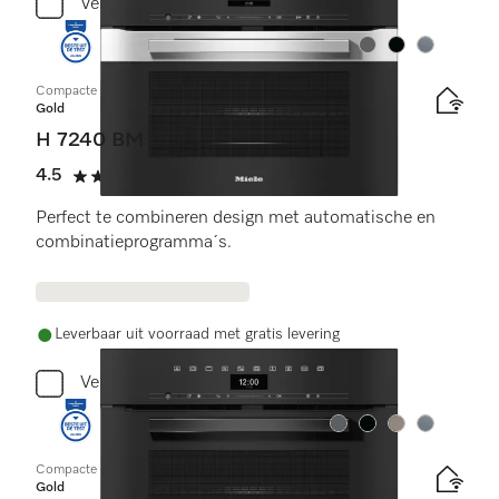
Vergelijken
Kleur:
Kleur:
Kleur:
Compacte oven met geïntegreerde magnetron
Gold
H 7240 BM
4.5
(14 beoordelingen)
4.5 sterren op 5
Perfect te combineren design met automatische en
combinatieprogramma´s.
Leverbaar uit voorraad met gratis levering
Vergelijken
Kleur:
Kleur:
Kleur:
Kleur:
Compacte oven met geïntegreerde magnetron
Gold