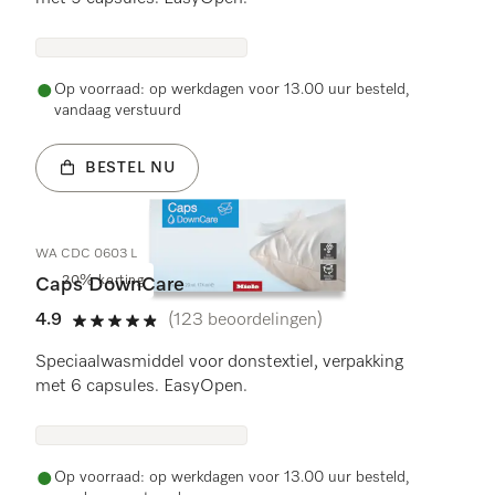
Op voorraad: op werkdagen voor 13.00 uur besteld,
vandaag verstuurd
BESTEL NU
WA CDC 0603 L
20% korting
Caps DownCare
4.9
(123 beoordelingen)
4.9 sterren op 5
Speciaalwasmiddel voor donstextiel, verpakking
met 6 capsules. EasyOpen.
Op voorraad: op werkdagen voor 13.00 uur besteld,