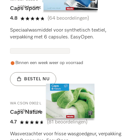
20% korting
Caps Sport
4.8
(64 beoordelingen)
4.8 sterren op 5
Speciaalwasmiddel voor synthetisch textiel,
verpakking met 6 capsules. EasyOpen.
Binnen een week weer op voorraad
BESTEL NU
WA CSON 0902 L
20% korting
Caps Nature
4.7
(81 beoordelingen)
4.7 sterren op 5
Wasverzachter voor frisse wasgoedgeur, verpakking