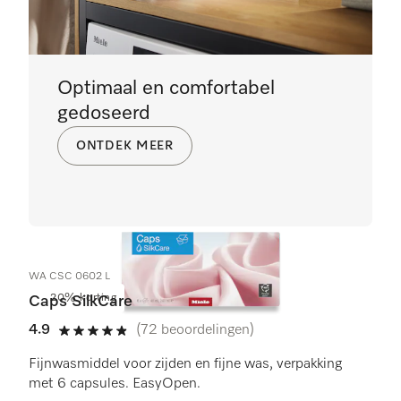
Optimaal en comfortabel
gedoseerd
ONTDEK MEER
WA CSC 0602 L
20% korting
Caps SilkCare
4.9
(72 beoordelingen)
4.9 sterren op 5
Fijnwasmiddel voor zijden en fijne was, verpakking
met 6 capsules. EasyOpen.