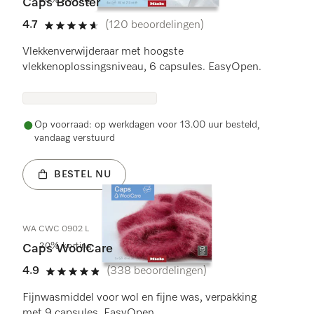
20% korting
Caps Booster
4.7
(120 beoordelingen)
4.7 sterren op 5
Vlekkenverwijderaar met hoogste
vlekkenoplossingsniveau, 6 capsules. EasyOpen.
Op voorraad: op werkdagen voor 13.00 uur besteld,
vandaag verstuurd
BESTEL NU
WA CWC 0902 L
20% korting
Caps WoolCare
4.9
(338 beoordelingen)
4.9 sterren op 5
Fijnwasmiddel voor wol en fijne was, verpakking
met 9 capsules. EasyOpen.