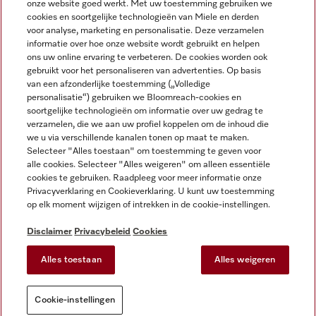
onze website goed werkt. Met uw toestemming gebruiken we
cookies en soortgelijke technologieën van Miele en derden
voor analyse, marketing en personalisatie. Deze verzamelen
Miele op Instagram
Miele op Facebook
Miele op Youtube
informatie over hoe onze website wordt gebruikt en helpen
ons uw online ervaring te verbeteren. De cookies worden ook
gebruikt voor het personaliseren van advertenties. Op basis
van een afzonderlijke toestemming („Volledige
personalisatie“) gebruiken we Bloomreach-cookies en
soortgelijke technologieën om informatie over uw gedrag te
verzamelen, die we aan uw profiel koppelen om de inhoud die
Disclaimer
we u via verschillende kanalen tonen op maat te maken.
Selecteer "Alles toestaan" om toestemming te geven voor
Algemene voorwaarden en informatie
alle cookies. Selecteer "Alles weigeren" om alleen essentiële
Privacybeleid
cookies te gebruiken. Raadpleeg voor meer informatie onze
Gebruiksvoorwaarden
Privacyverklaring en Cookieverklaring. U kunt uw toestemming
op elk moment wijzigen of intrekken in de cookie-instellingen.
Toegankelijkheidsverklaring
Digital Services Act
Disclaimer
Privacybeleid
Cookies
Herroepingsformulier
Alles toestaan
Alles weigeren
Cookie-instellingen
Cookie-instellingen