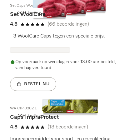
Set Caps WoolCare
20% korting
Set WoolCare
4.8
(66 beoordelingen)
4.8 sterren op 5
- 3 WoolCare Caps tegen een speciale prijs.
Op voorraad: op werkdagen voor 13.00 uur besteld,
vandaag verstuurd
BESTEL NU
WA CIP 0302 L
20% korting
Caps ImpraProtect
4.8
(18 beoordelingen)
4.8 sterren op 5
Impregneermiddel voor sport- en regenkleding,