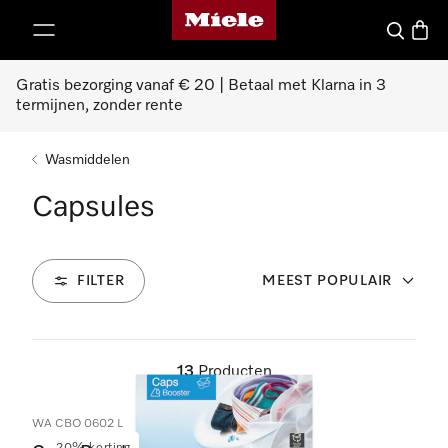
Homepage van Miele
ct naar inhoud
Wat zoek 
Winke
Gratis bezorging vanaf € 20 | Betaal met Klarna in 3
termijnen, zonder rente
Wasmiddelen
Capsules
FILTER
MEEST POPULAIR
13
Producten
WA CBO 0602 L