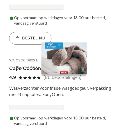
Op voorraad: op werkdagen voor 13.00 uur besteld,
vandaag verstuurd
BESTEL NU
WA CSOC 0902 L
20% korting
Caps Cocoon
4.9
(86 beoordelingen)
4.9 sterren op 5
Wasverzachter voor frisse wasgoedgeur, verpakking
met 9 capsules. EasyOpen.
Op voorraad: op werkdagen voor 13.00 uur besteld,
vandaag verstuurd