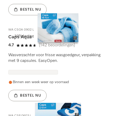
BESTEL NU
WA CSOA 0902 L
20% korting
Caps Aqua
4.7
(142 beoordelingen)
4.7 sterren op 5
Wasverzachter voor frisse wasgoedgeur, verpakking
met 9 capsules. EasyOpen.
Binnen een week weer op voorraad
BESTEL NU
WA CSP 0603 L