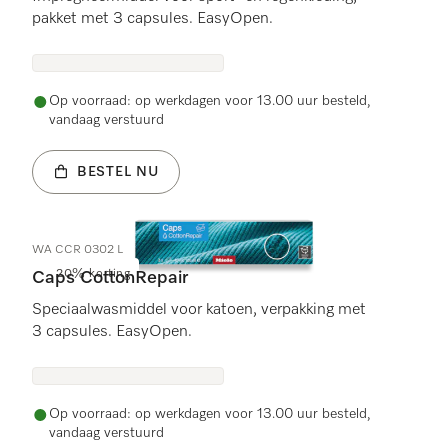
pakket met 3 capsules. EasyOpen.
Op voorraad: op werkdagen voor 13.00 uur besteld,
vandaag verstuurd
BESTEL NU
WA CCR 0302 L
20% korting
Caps CottonRepair
Speciaalwasmiddel voor katoen, verpakking met
3 capsules. EasyOpen.
Op voorraad: op werkdagen voor 13.00 uur besteld,
vandaag verstuurd