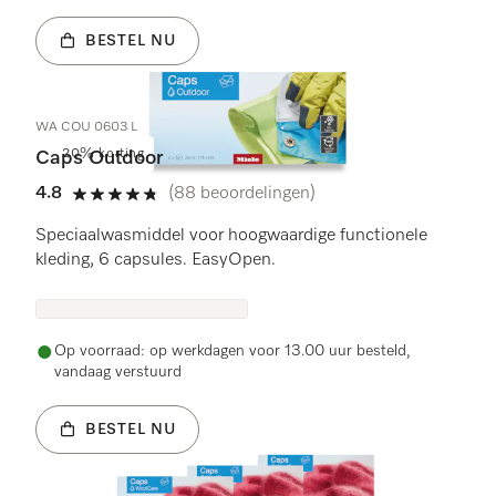
BESTEL NU
WA COU 0603 L
20% korting
Caps Outdoor
4.8
(88 beoordelingen)
4.8 sterren op 5
Speciaalwasmiddel voor hoogwaardige functionele
kleding, 6 capsules. EasyOpen.
Op voorraad: op werkdagen voor 13.00 uur besteld,
vandaag verstuurd
BESTEL NU