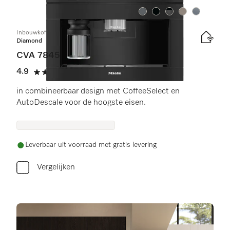
Kleur:
Kleur:
Kleur:
Kleur:
Kleur:
Inbouwkoffiemachine met DirectWater
Diamond
CVA 7845
4.9
(11 beoordelingen)
4.9 sterren op 5
in combineerbaar design met CoffeeSelect en
AutoDescale voor de hoogste eisen.
Leverbaar uit voorraad met gratis levering
Vergelijken