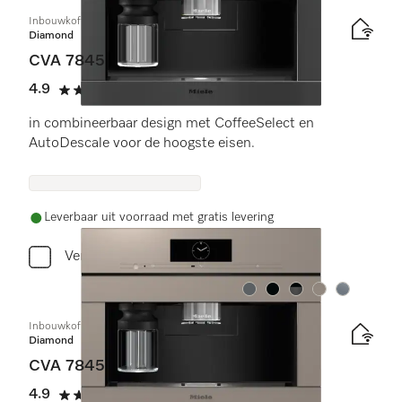
Inbouwkoffiemachine met DirectWater
Diamond
CVA 7845
4.9
(11 beoordelingen)
4.9 sterren op 5
in combineerbaar design met CoffeeSelect en
AutoDescale voor de hoogste eisen.
Leverbaar uit voorraad met gratis levering
Vergelijken
Kleur:
Kleur:
Kleur:
Kleur:
Kleur:
Inbouwkoffiemachine met DirectWater
Diamond
CVA 7845
4.9
(11 beoordelingen)