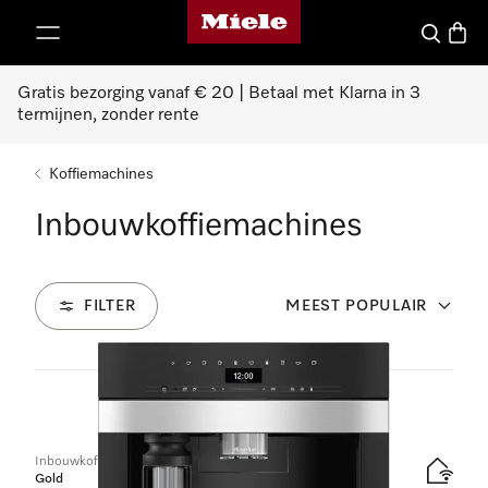
Homepage van Miele
ct naar inhoud
Wat zoek 
Winke
Gratis bezorging vanaf € 20 | Betaal met Klarna in 3
termijnen, zonder rente
Koffiemachines
Inbouwkoffiemachines
FILTER
MEEST POPULAIR
12
Producten
Inbouwkoffiemachine met DirectWater
Gold