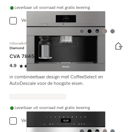
Leverbaar uit voorraad met gratis levering
Vergelijken
Kleur:
Kleur:
Kleur:
Kleur:
Kleur:
Inbouwkoffiemachine met DirectWater
Diamond
CVA 7845
4.9
(11 beoordelingen)
4.9 sterren op 5
in combineerbaar design met CoffeeSelect en
AutoDescale voor de hoogste eisen.
Leverbaar uit voorraad met gratis levering
Vergelijken