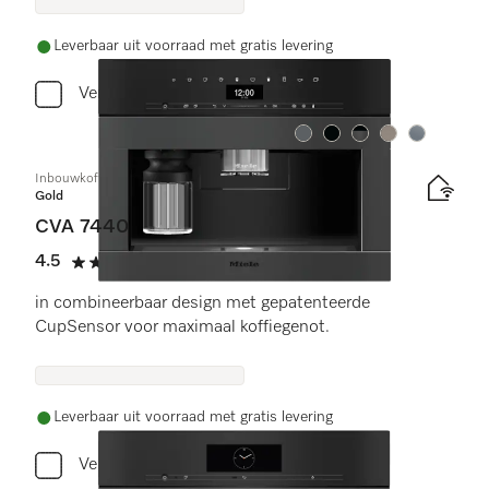
Leverbaar uit voorraad met gratis levering
Vergelijken
Kleur:
Kleur:
Kleur:
Kleur:
Kleur:
Inbouwkoffiemachine
Gold
CVA 7440
4.5
(11 beoordelingen)
4.5 sterren op 5
in combineerbaar design met gepatenteerde
CupSensor voor maximaal koffiegenot.
Leverbaar uit voorraad met gratis levering
Vergelijken