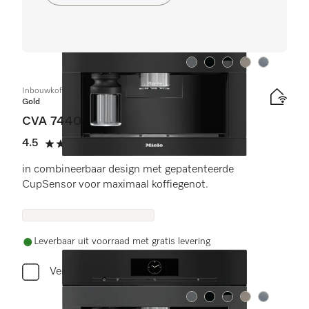
Kleur:
Kleur:
Kleur:
Kleur:
Kleur:
Inbouwkoffiemachine
Gold
CVA 7440
4.5
(11 beoordelingen)
4.5 sterren op 5
in combineerbaar design met gepatenteerde
CupSensor voor maximaal koffiegenot.
Leverbaar uit voorraad met gratis levering
Vergelijken
Kleur:
Kleur:
Kleur:
Kleur:
Kleur: