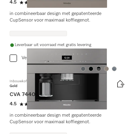
4.5
(11 beoordelingen)
4.5 sterren op 5
in combineerbaar design met gepatenteerde
CupSensor voor maximaal koffiegenot.
Leverbaar uit voorraad met gratis levering
Vergelijken
Kleur:
Kleur:
Kleur:
Kleur:
Kleur:
Inbouwkoffiemachine
Gold
CVA 7440
4.5
(11 beoordelingen)
4.5 sterren op 5
in combineerbaar design met gepatenteerde
CupSensor voor maximaal koffiegenot.