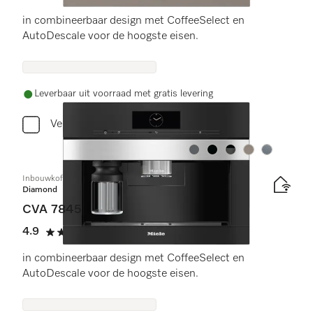
4.9 sterren op 5
in combineerbaar design met CoffeeSelect en
AutoDescale voor de hoogste eisen.
Leverbaar uit voorraad met gratis levering
Vergelijken
Kleur:
Kleur:
Kleur:
Kleur:
Kleur:
Inbouwkoffiemachine met DirectWater
Diamond
CVA 7845
4.9
(11 beoordelingen)
4.9 sterren op 5
in combineerbaar design met CoffeeSelect en
AutoDescale voor de hoogste eisen.