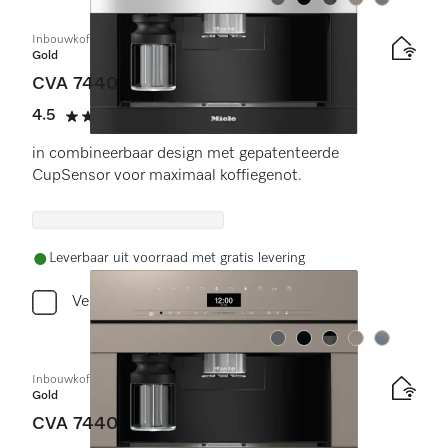
Kleur:
Kleur:
Kleur:
Kleur:
Kleur:
Inbouwkoffiemachine
Gold
CVA 7440
4.5
(11 beoordelingen)
4.5 sterren op 5
in combineerbaar design met gepatenteerde
CupSensor voor maximaal koffiegenot.
Leverbaar uit voorraad met gratis levering
Vergelijken
Kleur:
Kleur:
Kleur:
Kleur:
Kleur:
Inbouwkoffiemachine
Gold
CVA 7440