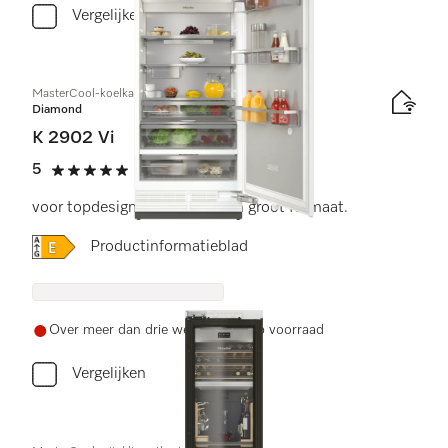
Vergelijken
MasterCool-koelkast
Diamond
K 2902 Vi
5
(1 beoordeling)
5 sterren op 5
voor topdesign en -techniek in groot formaat.
Online Label Flag, Energielabel
Productinformatieblad
Over meer dan drie weken weer op voorraad
Vergelijken