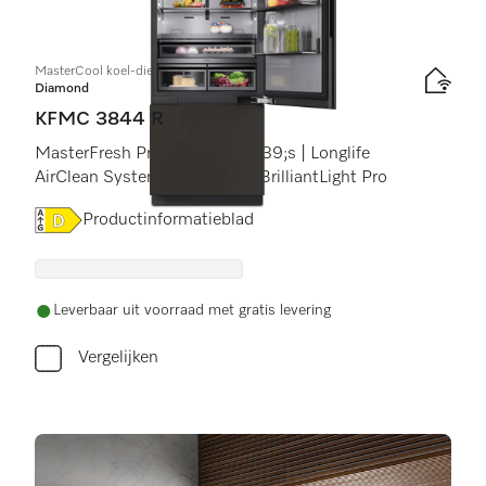
MasterCool koel-diepvriescombinatie
Diamond
KFMC 3844 R
MasterFresh Pro | Camera&#39;s | Longlife
AirClean System | IceMaker | BrilliantLight Pro
Online Label Flag, Energielabel
Productinformatieblad
Leverbaar uit voorraad met gratis levering
Vergelijken