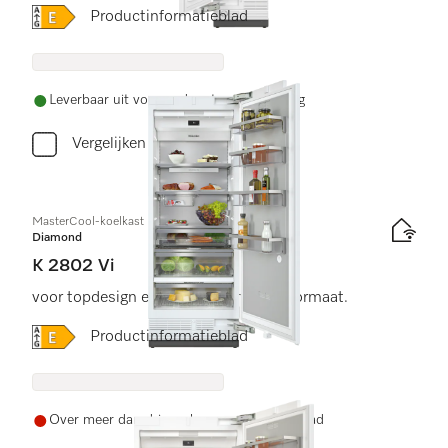
Online Label Flag, Energielabel
Productinformatieblad
Leverbaar uit voorraad met gratis levering
Vergelijken
MasterCool-koelkast
Diamond
K 2802 Vi
voor topdesign en -techniek in groot formaat.
Online Label Flag, Energielabel
Productinformatieblad
Over meer dan drie weken weer op voorraad