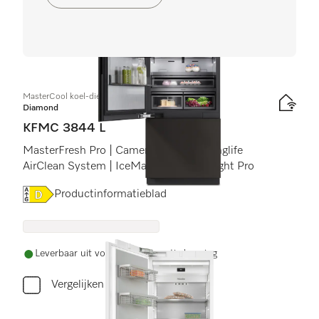
MasterCool koel-diepvriescombinatie
Diamond
KFMC 3844 L
MasterFresh Pro | Camera&#39;s | Longlife
AirClean System | IceMaker | BrilliantLight Pro
Online Label Flag, Energielabel
Productinformatieblad
Leverbaar uit voorraad met gratis levering
Vergelijken