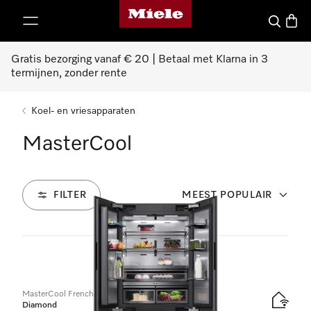
Homepage van Miele
ct naar inhoud
Wat zoek 
Winke
Gratis bezorging vanaf € 20 | Betaal met Klarna in 3
termijnen, zonder rente
Koel- en vriesapparaten
MasterCool
FILTER
MEEST POPULAIR
8
Producten
MasterCool FrenchDoor
Diamond