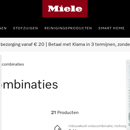
Homepage van Miele
GEN
STOFZUIGEN
REINIGINGSPRODUCTEN
SMART HOME
 bezorging vanaf € 20 | Betaal met Klarna in 3 termijnen, zonde
escombinaties
ombinaties
21
Producten
Inbouwkoel-vriescombinatie, nishoogte