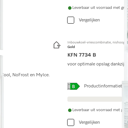
Leverbaar uit voorraad met grat
Vergelijken
Inbouwkoel-vriescombinatie, nishoogte
Gold
KFN 7734 B
voor optimale opslag dankzij 
e&Cool, NoFrost en MyIce.
Online Label Flag, Energi
Productinformatiebla
Leverbaar uit voorraad met grat
Vergelijken