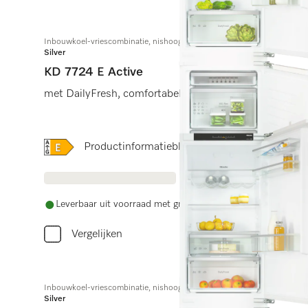
Inbouwkoel-vriescombinatie, nishoogte 178 cm
Silver
KD 7724 E Active
met DailyFresh, comfortabele led-verlichting en Comfo
Online Label Flag, Energielabel
Productinformatieblad
Leverbaar uit voorraad met gratis levering
Vergelijken
Inbouwkoel-vriescombinatie, nishoogte 178 cm
Silver