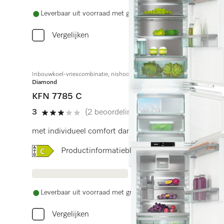
Leverbaar uit voorraad met gratis levering
Vergelijken
Inbouwkoel-vriescombinatie, nishoogte 178 cm
Diamond
KFN 7785 C
3
(2 beoordelingen)
3 sterren op 5
met individueel comfort dankzij FlexiLight 2.0, Freez
Online Label Flag, Energielabel
Productinformatieblad
Leverbaar uit voorraad met gratis levering
Vergelijken