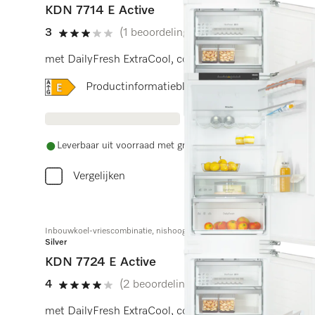
KDN 7714 E Active
3
(1 beoordeling)
3 sterren op 5
met DailyFresh ExtraCool, comfortabele led-verlichtin
Online Label Flag, Energielabel
Productinformatieblad
Leverbaar uit voorraad met gratis levering
Vergelijken
Inbouwkoel-vriescombinatie, nishoogte 178 cm
Silver
KDN 7724 E Active
4
(2 beoordelingen)
4 sterren op 5
met DailyFresh ExtraCool, comfortabele led-verlichtin