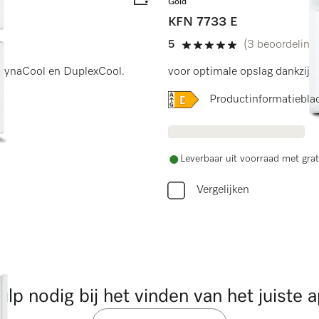
Gold
KFN 7733 E
5
(3 beoordeling
5 sterren op 5
 DynaCool en DuplexCool.
voor optimale opslag dankzij 
Online Label Flag, Energi
Productinformatiebla
Leverbaar uit voorraad met grat
Vergelijken
ulp nodig bij het vinden van het juiste 