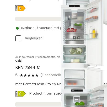
Online Label Flag, Energielabel
Leverbaar uit voorraad met gratis levering
Vergelijken
XL inbouwkoel-vriescombinatie, nishoogte 194 cm
Gold
KFN 7844 C
5
(1 beoordeling)
5 sterren op 5
met PerfectFresh Pro en NoFrost en 194 cm hoog voor 
Online Label Flag, Energielabel
Productinformatieblad