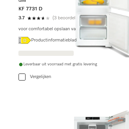
Gold
KF 7731 D
3.7
(3 beoordelingen)
3.7 sterren op 5
voor comfortabel opslaan van levensmiddelen dankzij
Online Label Flag, Energielabel
Productinformatieblad
Leverbaar uit voorraad met gratis levering
Vergelijken
Heb je h