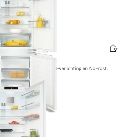
is levering
 178 cm
DynaCool, comfortabele led-verlichting en NoFrost.
elabel
d
is levering