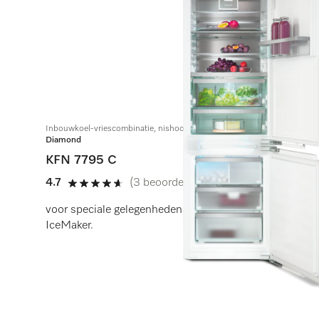
Inbouwkoel-vriescombinatie, nishoogte 178 cm
Diamond
KFN 7795 C
4.7
(3 beoordelingen)
4.7 sterren op 5
voor speciale gelegenheden dankzij PerfectFresh Activ
IceMaker.