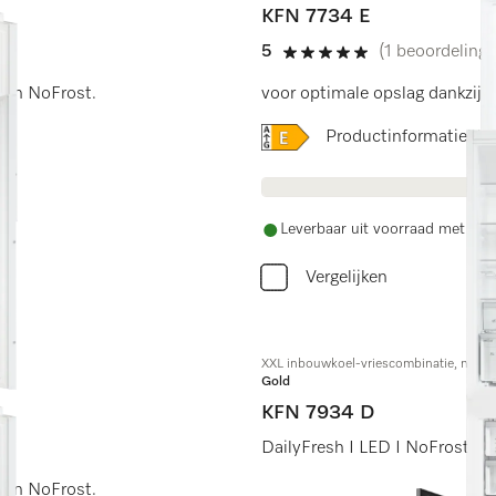
KFN 7734 E
5
(1 beoordeling)
5 sterren op 5
g en NoFrost.
voor optimale opslag dankzij 
Online Label Flag, Energi
Productinformatiebla
Leverbaar uit voorraad met grat
Vergelijken
XXL inbouwkoel-vriescombinatie, nisho
Gold
KFN 7934 D
DailyFresh I LED I NoFrost I 
g en NoFrost.