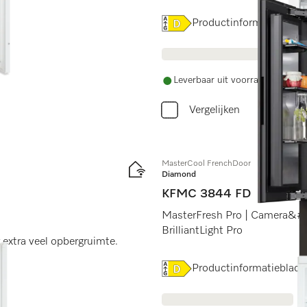
Online Label Flag, Energiel
Productinformatieblad
Leverbaar uit voorraad met grat
Vergelijken
MasterCool FrenchDoor
Diamond
KFMC 3844 FD
MasterFresh Pro | Camera&#39
BrilliantLight Pro
extra veel opbergruimte.
Online Label Flag, Energiel
Productinformatieblad