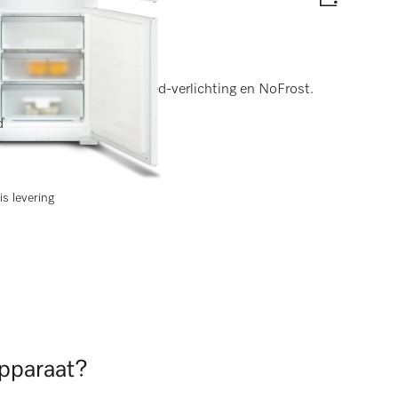
en)
DynaCool, comfortabele led-verlichting en NoFrost.
elabel
d
is levering
apparaat?