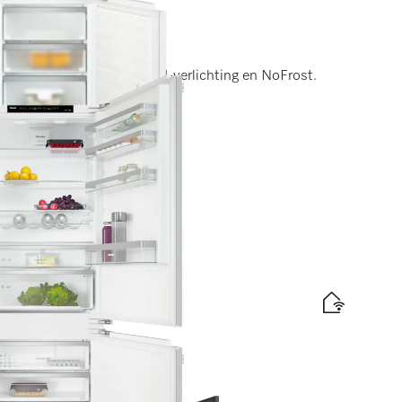
DynaCool, comfortabele led-verlichting en NoFrost.
elabel
d
is levering
ogte 194 cm
DynaCool I SoftClose