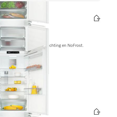
 178 cm
ngen)
 PerfectFresh Pro, led-verlichting en NoFrost.
elabel
d
is levering
 178 cm