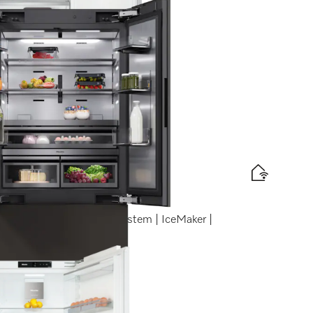
abel
is levering
;s | Longlife AirClean System | IceMaker |
abel