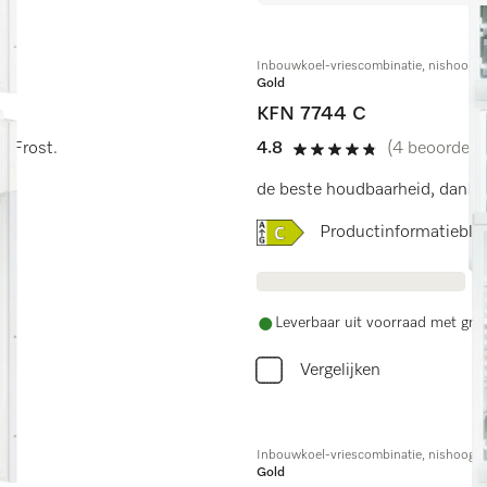
Inbouwkoel-vriescombinatie, nishoogte
Gold
KFN 7744 C
rtFrost.
4.8
(4 beoordeli
4.8 sterren op 5
de beste houdbaarheid, dankzij
Online Label Flag, Energi
Productinformatiebla
Leverbaar uit voorraad met grat
Vergelijken
Inbouwkoel-vriescombinatie, nishoogte
Gold