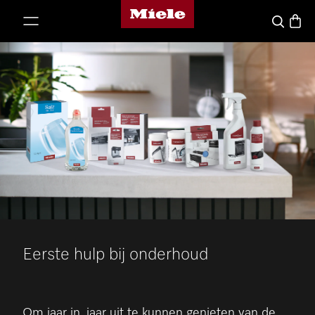
Homepage van Miele
ct naar inhoud
Winke
Wat zoek j
Eerste hulp bij onderhoud
Om jaar in, jaar uit te kunnen genieten van de