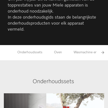
topprestaties van jouw Miele apparaten is
onderhoud noodzakelijk.
In deze onderhoudsgids staan de belangrijkste
onderhoudsproducten voor elk apparaat
vermeld.
Onderhoudssets
Oven
Wasmachine en vaatw
Onderhoudssets