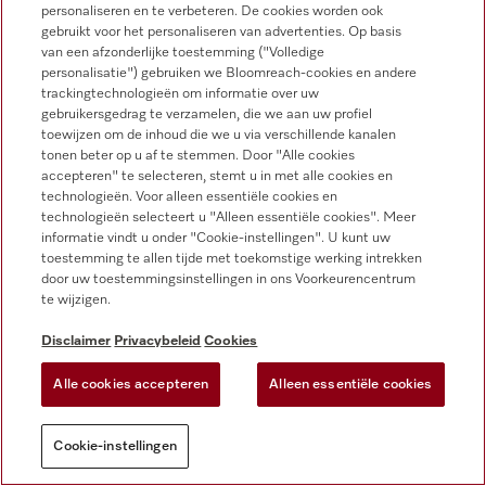
personaliseren en te verbeteren. De cookies worden ook
gebruikt voor het personaliseren van advertenties. Op basis
van een afzonderlijke toestemming ("Volledige
personalisatie") gebruiken we Bloomreach-cookies en andere
trackingtechnologieën om informatie over uw
gebruikersgedrag te verzamelen, die we aan uw profiel
toewijzen om de inhoud die we u via verschillende kanalen
tonen beter op u af te stemmen. Door "Alle cookies
accepteren" te selecteren, stemt u in met alle cookies en
technologieën. Voor alleen essentiële cookies en
CoffeeCare onderhoudspakket 4
technologieën selecteert u "Alleen essentiële cookies". Meer
informatie vindt u onder "Cookie-instellingen". U kunt uw
Coffee Care Set Vrijstaand Melk
toestemming te allen tijde met toekomstige werking intrekken
Voor Miele vrijstaande koffiemachines met melkbereiding en
door uw toestemmingsinstellingen in ons Voorkeurencentrum
auto ontkalking
te wijzigen.
Disclaimer
Privacybeleid
Cookies
Op voorraad: op werkdagen voor 13.00 uur besteld, vandaag
verstuurd
Alle cookies accepteren
Alleen essentiële cookies
[1]
€ 135,99
Cookie-instellingen
DETAILS