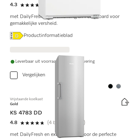
4.3
(9 beoordelingen)
4.3 sterren op 5
met DailyFresh, led-verlichting en FLexiBoard voor
gemakkelijke versheid.
Online Label Flag, Energielabel
Productinformatieblad
Leverbaar uit voorraad met gratis levering
Vergelijken
Kleur:
Kleur:
Vrijstaande koelkast
Gold
KS 4783 DD
4.8
(4 beoordelingen)
4.8 sterren op 5
met DailyFresh en extra comfort voor de perfecte