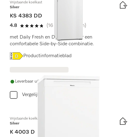
Vrijstaande koelkast
Silver
KS 4383 DD
4.8
(16 beoordelingen)
4.8 sterren op 5
met Daily Fresh en DynaCool voor een
comfortabele Side-by-Side combinatie.
Online Label Flag, Energielabel
Productinformatieblad
Leverbaar uit voorraad met gratis levering
Vergelijken
Vrijstaande koelkast
Silver
K 4003 D