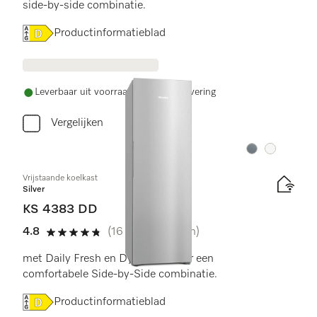
side-by-side combinatie.
Online Label Flag, Energielabel
Productinformatieblad
Leverbaar uit voorraad met gratis levering
Vergelijken
Kleur:
Kleur:
Vrijstaande koelkast
Silver
KS 4383 DD
4.8
(16 beoordelingen)
4.8 sterren op 5
met Daily Fresh en DynaCool voor een
comfortabele Side-by-Side combinatie.
Online Label Flag, Energielabel
Productinformatieblad