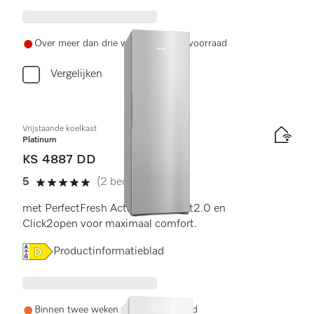
Over meer dan drie weken weer op voorraad
Vergelijken
Vrijstaande koelkast
Platinum
KS 4887 DD
5
(2 beoordelingen)
5 sterren op 5
met PerfectFresh Active, FlexiLight2.0 en
Click2open voor maximaal comfort.
Online Label Flag, Energielabel
Productinformatieblad
Binnen twee weken weer op voorraad