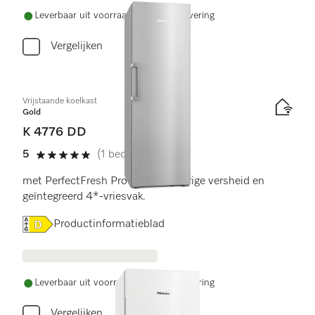
Leverbaar uit voorraad met gratis levering
Vergelijken
Vrijstaande koelkast
Gold
K 4776 DD
5
(1 beoordeling)
5 sterren op 5
met PerfectFresh Pro voor langdurige versheid en
geïntegreerd 4*-vriesvak.
Online Label Flag, Energielabel
Productinformatieblad
Leverbaar uit voorraad met gratis levering
Vergelijken