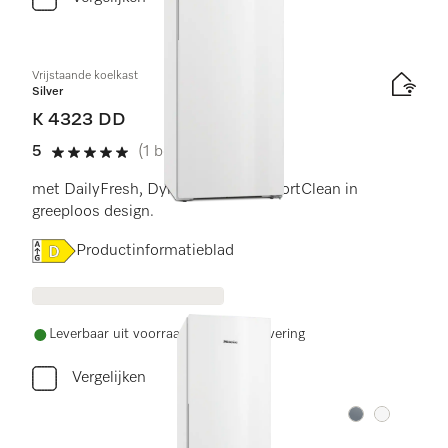
Vrijstaande koelkast
Silver
K 4323 DD
5
(1 beoordeling)
5 sterren op 5
met DailyFresh, DynaCool en ComfortClean in
greeploos design.
Online Label Flag, Energielabel
Productinformatieblad
Leverbaar uit voorraad met gratis levering
Vergelijken
Kleur:
Kleur: