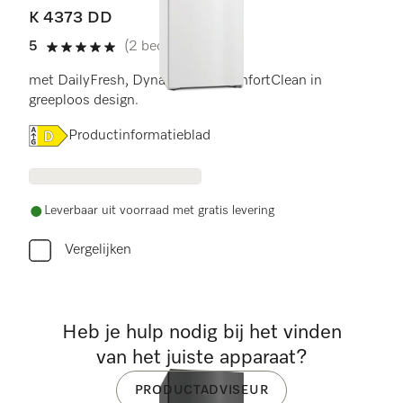
K 4373 DD
5
(2 beoordelingen)
5 sterren op 5
met DailyFresh, DynaCool en ComfortClean in
greeploos design.
Online Label Flag, Energielabel
Productinformatieblad
Leverbaar uit voorraad met gratis levering
Vergelijken
Heb je hulp nodig bij het vinden
van het juiste apparaat?
PRODUCTADVISEUR