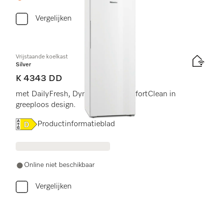
Vergelijken
Vrijstaande koelkast
Silver
K 4343 DD
met DailyFresh, DynaCool en ComfortClean in
greeploos design.
Online Label Flag, Energielabel
Productinformatieblad
Online niet beschikbaar
Vergelijken