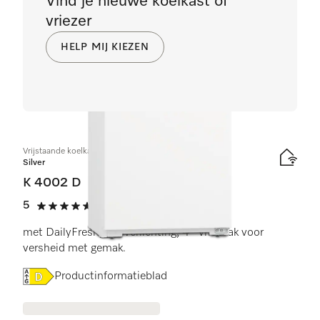
Vind je nieuwe koelkast of
vriezer
HELP MIJ KIEZEN
Vrijstaande koelkast
Silver
K 4002 D
5
(1 beoordeling)
5 sterren op 5
met DailyFresh, led-verlichting, 4* vriesvak voor
versheid met gemak.
Online Label Flag, Energielabel
Productinformatieblad