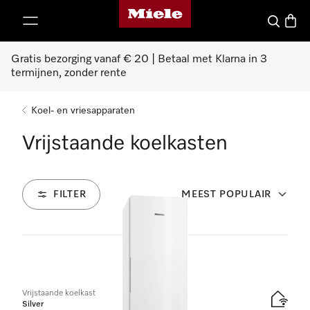
Homepage van Miele
ct naar inhoud
Wat zoek 
Winke
Gratis bezorging vanaf € 20 | Betaal met Klarna in 3
termijnen, zonder rente
Koel- en vriesapparaten
Vrijstaande koelkasten
FILTER
MEEST POPULAIR
11
Producten
Vrijstaande koelkast
Silver