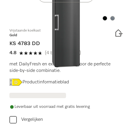
Kleur:
Kleur:
Vrijstaande koelkast
Gold
KS 4783 DD
4.8
(4 beoordelingen)
4.8 sterren op 5
met DailyFresh en extra comfort voor de perfecte
side-by-side combinatie.
Online Label Flag, Energielabel
Productinformatieblad
Leverbaar uit voorraad met gratis levering
Vergelijken