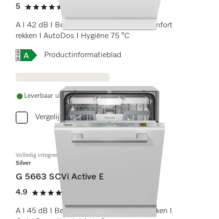
5
(1 beoordeling)
5 sterren op 5
A I 42 dB I Besteklade en -korf I ExtraComfort
rekken I AutoDos I Hygiëne 75 °C
Online Label Flag, Energielabel
Productinformatieblad
Leverbaar uit voorraad met gratis levering
Vergelijken
Volledig integreerbare vaatwassers
Silver
G 5663 SCVi Active E
4.9
(24 beoordelingen)
4.9 sterren op 5
A I 45 dB I Besteklade I ExtraComfort rekken I