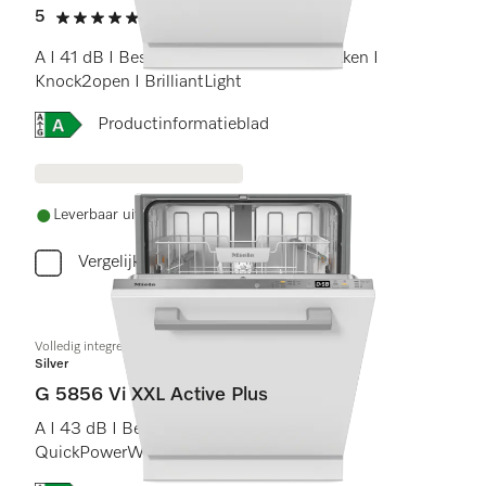
5
(2 beoordelingen)
5 sterren op 5
A I 41 dB I Besteklade I MaxiComfort rekken I
Knock2open I BrilliantLight
Online Label Flag, Energielabel
Productinformatieblad
Leverbaar uit voorraad met gratis levering
Vergelijken
Volledig integreerbare vaatwasser XXL
Silver
G 5856 Vi XXL Active Plus
A I 43 dB I Bestekkorf I Comfort rekken I
QuickPowerWash I AutoOpen