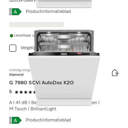
QuickPowerWash I AutoOpen
Online Label Flag, Energielabel
Productinformatieblad
Leverbaar uit voorraad met gratis levering
Vergelijken
Volledig integreerbare vaatwassers
Diamond
G 7980 SCVi AutoDos K2O
5
(2 beoordelingen)
5 sterren op 5
A I 41 dB I Besteklade I MaxiComfort rekken I
M Touch I BrilliantLight
Online Label Flag, Energielabel
Productinformatieblad