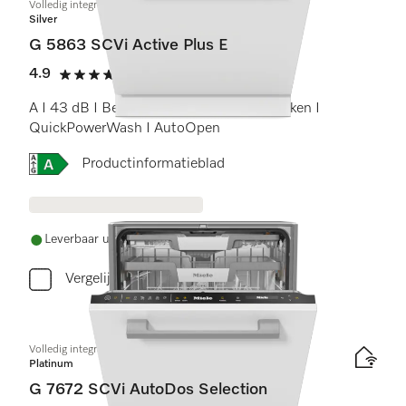
Volledig integreerbare vaatwassers
Silver
G 5863 SCVi Active Plus E
4.9
(7 beoordelingen)
4.9 sterren op 5
A I 43 dB I Besteklade I ExtraComfort rekken I
QuickPowerWash I AutoOpen
Online Label Flag, Energielabel
Productinformatieblad
Leverbaar uit voorraad met gratis levering
Vergelijken
Volledig integreerbare vaatwassers
Platinum
G 7672 SCVi AutoDos Selection