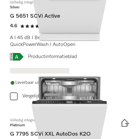
Volledig integreerbare vaatwassers
Silver
G 5651 SCVi Active
4.6
(17 beoordelingen)
4.6 sterren op 5
A I 45 dB I Besteklade I Comfort rekken I
QuickPowerWash I AutoOpen
Online Label Flag, Energielabel
Productinformatieblad
Leverbaar uit voorraad met gratis levering
Vergelijken
Volledig integreerbare vaatwasser XXL
Platinum
G 7795 SCVi XXL AutoDos K2O