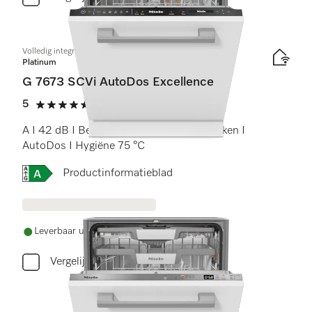
Volledig integreerbare vaatwassers
Platinum
G 7673 SCVi AutoDos Excellence
5
(2 beoordelingen)
5 sterren op 5
A I 42 dB I Besteklade I MaxiComfort rekken I
AutoDos I Hygiëne 75 °C
Online Label Flag, Energielabel
Productinformatieblad
Leverbaar uit voorraad met gratis levering
Vergelijken