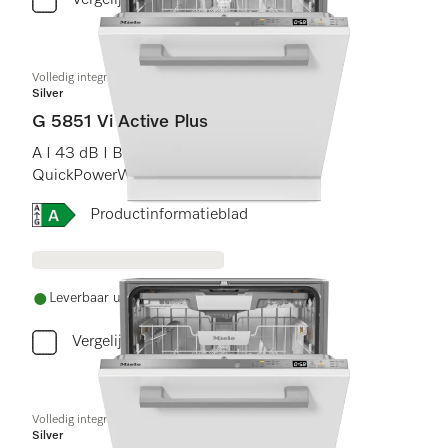
Vergelijken
Volledig integreerbare vaatwassers
Silver
G 5851 Vi Active Plus
A I 43 dB I Bestekkorf I Comfort rekken I
QuickPowerWash I AutoOpen
Online Label Flag, Energielabel
Productinformatieblad
Leverbaar uit voorraad met gratis levering
Vergelijken
Volledig integreerbare vaatwassers
Silver