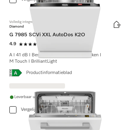
Volledig integreerbare vaatwasser XXL
Diamond
G 7985 SCVi XXL AutoDos K2O
4.9
(9 beoordelingen)
4.9 sterren op 5
A I 41 dB I Besteklade I MaxiComfort rekken I
M Touch I BrilliantLight
Online Label Flag, Energielabel
Productinformatieblad
Leverbaar uit voorraad met gratis levering
Vergelijken