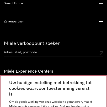
Smart Home
Zakenpartner
Miele verkooppunt zoeken
Miele Experience Centers
Vind jouw Miele Experience Center
Uw huidige instelling met betrekking tot
cookies waarvoor toestemming vereist
is
Nieuwsbrief
Om de goede werking van onze website te garanderen, maakt
Miele gebruik van essentiële cookies. Met uw toestemming