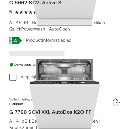
G 5662 SCVi Active S
5
(1 beoordeling)
5 sterren op 5
A I 45 dB I Besteklade en -korf I Comfort rekken I
QuickPowerWash I AutoOpen
Online Label Flag, Energielabel
Productinformatieblad
Leverbaar uit voorraad met gratis levering
Vergelijken
Volledig integreerbare vaatwasser XXL
Platinum
G 7788 SCVi XXL AutoDos K2O FF
A I 41 dB I Besteklade I MaxiComfort rekken I
Knock2open I FrontFit