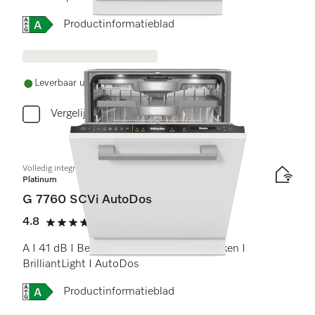
Online Label Flag, Energielabel
Productinformatieblad
Leverbaar uit voorraad met gratis levering
Vergelijken
Volledig integreerbare vaatwassers
Platinum
G 7760 SCVi AutoDos
4.8
(5 beoordelingen)
4.8 sterren op 5
A I 41 dB I Besteklade I MaxiComfort rekken I
BrilliantLight I AutoDos
Online Label Flag, Energielabel
Productinformatieblad