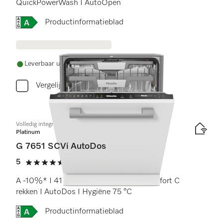
QuickPowerWash I AutoOpen
Online Label Flag, Energielabel
Productinformatieblad
Leverbaar uit voorraad met gratis levering
Vergelijken
Volledig integreerbare vaatwassers
Platinum
G 7651 SCVi AutoDos
5
(8 beoordelingen)
5 sterren op 5
A -10%* I 41 dB I Besteklade I ExtraComfort C
rekken I AutoDos I Hygiëne 75 °C
Online Label Flag, Energielabel
Productinformatieblad