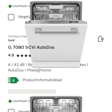
Leverbaar uit voorraad met gratis levering
Vergelijken
Volledig integreerbare vaatwassers
Gold
G 7080 SCVi AutoDos
4.9
(12 beoordelingen)
4.9 sterren op 5
A I 43 dB I Besteklade I ExtraComfort rekken I
AutoDos I Miele@home
Online Label Flag, Energielabel
Productinformatieblad
Leverbaar uit voorraad met gratis levering