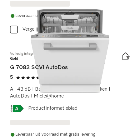
Leverbaar uit voorraad met gratis levering
Vergelijken
Volledig integreerbare vaatwassers
Gold
G 7082 SCVi AutoDos
5
(1 beoordeling)
5 sterren op 5
A I 43 dB I Besteklade I ExtraComfort rekken I
AutoDos I Miele@home
Online Label Flag, Energielabel
Productinformatieblad
Leverbaar uit voorraad met gratis levering