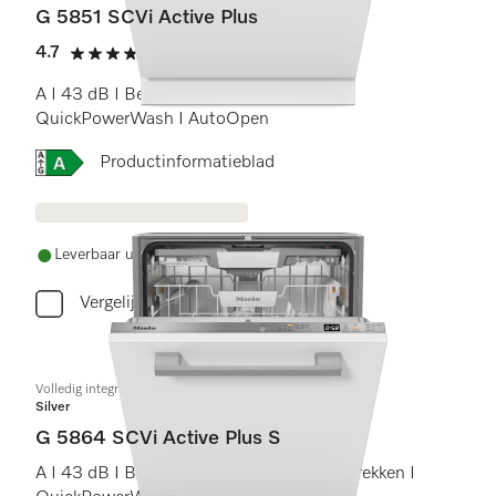
G 5851 SCVi Active Plus
4.7
(11 beoordelingen)
4.7 sterren op 5
A I 43 dB I Besteklade I Comfort rekken I
QuickPowerWash I AutoOpen
Online Label Flag, Energielabel
Productinformatieblad
Leverbaar uit voorraad met gratis levering
Vergelijken
Volledig integreerbare vaatwassers
Silver
G 5864 SCVi Active Plus S
A I 43 dB I Besteklade en -korf I Comfort rekken I