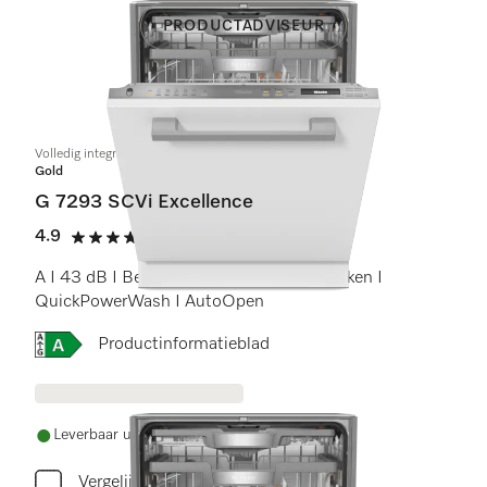
PRODUCTADVISEUR
Volledig integreerbare vaatwassers
Gold
G 7293 SCVi Excellence
4.9
(25 beoordelingen)
4.9 sterren op 5
A I 43 dB I Besteklade I MaxiComfort rekken I
QuickPowerWash I AutoOpen
Online Label Flag, Energielabel
Productinformatieblad
Leverbaar uit voorraad met gratis levering
Vergelijken