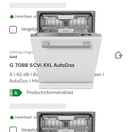
Leverbaar uit voorraad met gratis levering
Vergelijken
Volledig integreerbare vaatwasser XXL
Gold
G 7088 SCVi XXL AutoDos
A I 42 dB I Besteklade I ExtraComfort rekken I
AutoDos I Miele@home
Online Label Flag, Energielabel
Productinformatieblad
Leverbaar uit voorraad met gratis levering
Vergelijken