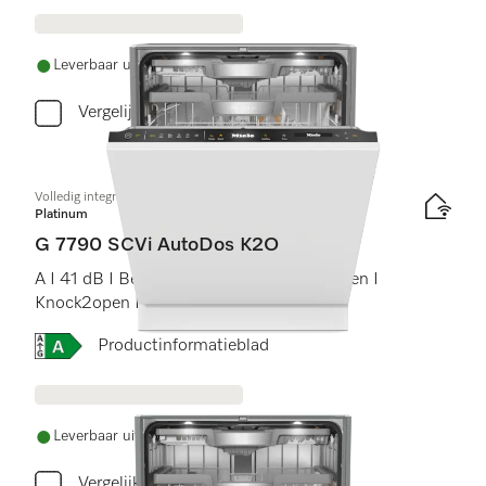
Leverbaar uit voorraad met gratis levering
Vergelijken
Volledig integreerbare vaatwassers
Platinum
G 7790 SCVi AutoDos K2O
A I 41 dB I Besteklade I MaxiComfort rekken I
Knock2open I BrilliantLight
Online Label Flag, Energielabel
Productinformatieblad
Leverbaar uit voorraad met gratis levering
Vergelijken