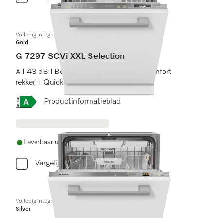
Volledig integreerbare vaatwasser XXL
Gold
G 7297 SCVi XXL Selection
A I 43 dB I Besteklade en -korf I ExtraComfort
rekken I QuickPowerWash I AutoOpen
Online Label Flag, Energielabel
Productinformatieblad
Leverbaar uit voorraad met gratis levering
Vergelijken
Volledig integreerbare vaatwassers
Silver