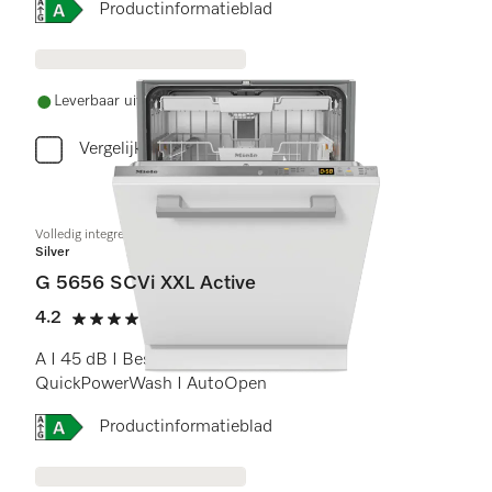
Online Label Flag, Energielabel
Productinformatieblad
Leverbaar uit voorraad met gratis levering
Vergelijken
Volledig integreerbare vaatwasser XXL
Silver
G 5656 SCVi XXL Active
4.2
(6 beoordelingen)
4.2 sterren op 5
A I 45 dB I Besteklade I Comfort rekken I
QuickPowerWash I AutoOpen
Online Label Flag, Energielabel
Productinformatieblad