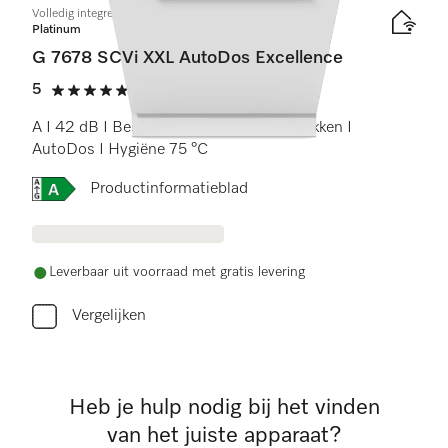
Volledig integreerbare vaatwasser XXL
Platinum
G 7678 SCVi XXL AutoDos Excellence
5
(1 beoordeling)
5 sterren op 5
A I 42 dB I Besteklade I MaxiComfort rekken I
AutoDos I Hygiëne 75 °C
Online Label Flag, Energielabel
Productinformatieblad
Leverbaar uit voorraad met gratis levering
Vergelijken
Heb je hulp nodig bij het vinden
van het juiste apparaat?