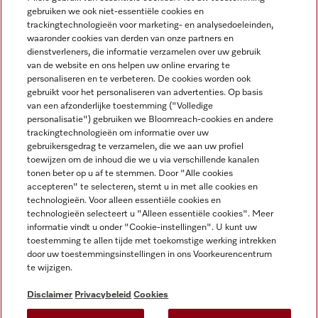
gebruiken we ook niet-essentiële cookies en
trackingtechnologieën voor marketing- en analysedoeleinden,
waaronder cookies van derden van onze partners en
dienstverleners, die informatie verzamelen over uw gebruik
van de website en ons helpen uw online ervaring te
personaliseren en te verbeteren. De cookies worden ook
gebruikt voor het personaliseren van advertenties. Op basis
Miele op Instagram
Miele op Facebook
Miele op Youtube
van een afzonderlijke toestemming ("Volledige
personalisatie") gebruiken we Bloomreach-cookies en andere
trackingtechnologieën om informatie over uw
gebruikersgedrag te verzamelen, die we aan uw profiel
toewijzen om de inhoud die we u via verschillende kanalen
tonen beter op u af te stemmen. Door "Alle cookies
accepteren" te selecteren, stemt u in met alle cookies en
Disclaimer
technologieën. Voor alleen essentiële cookies en
technologieën selecteert u "Alleen essentiële cookies". Meer
Algemene voorwaarden en informatie
informatie vindt u onder "Cookie-instellingen". U kunt uw
Privacybeleid
toestemming te allen tijde met toekomstige werking intrekken
Gebruiksvoorwaarden
door uw toestemmingsinstellingen in ons Voorkeurencentrum
te wijzigen.
Toegankelijkheidsverklaring
Digital Services Act
Disclaimer
Privacybeleid
Cookies
Herroepingsformulier