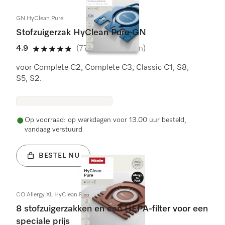
GN HyClean Pure
Stofzuigerzak HyClean Pure GN
4.9
(771 beoordelingen)
4.9 sterren op 5
voor Complete C2, Complete C3, Classic C1, S8,
S5, S2.
Op voorraad: op werkdagen voor 13.00 uur besteld,
vandaag verstuurd
BESTEL NU
CO Allergy XL HyClean Pure
8 stofzuigerzakken en een HEPA-filter voor een
speciale prijs