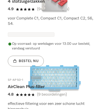
4 stofzuigerzakken
4.9
(94 beoordelingen)
4.9 sterren op 5
voor Complete C1, Compact C1, Compact C2, S6,
S4.
Op voorraad: op werkdagen voor 13.00 uur besteld,
vandaag verstuurd
BESTEL NU
SF-AP 50-1
AirClean Plus-filter
4.8
(9 beoordelingen)
4.8 sterren op 5
effectieve filtering voor een zeer schone lucht