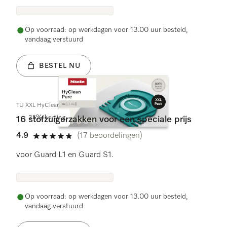
Op voorraad: op werkdagen voor 13.00 uur besteld,
vandaag verstuurd
BESTEL NU
TU XXL HyClean Pure
25% korting
16 stofzuigerzakken voor een speciale prijs
4.9
(17 beoordelingen)
4.9 sterren op 5
voor Guard L1 en Guard S1.
Op voorraad: op werkdagen voor 13.00 uur besteld,
vandaag verstuurd