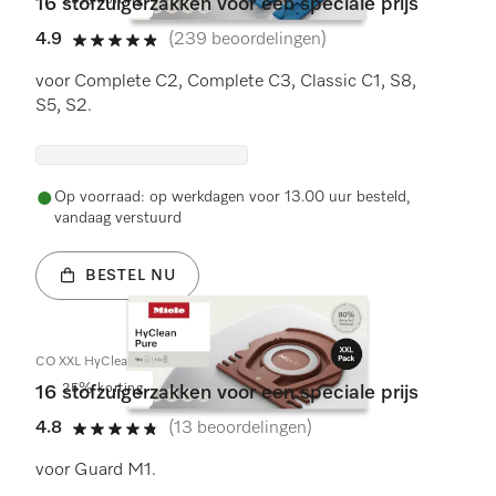
25% korting
16 stofzuigerzakken voor een speciale prijs
4.9
(239 beoordelingen)
4.9 sterren op 5
voor Complete C2, Complete C3, Classic C1, S8,
S5, S2.
Op voorraad: op werkdagen voor 13.00 uur besteld,
vandaag verstuurd
BESTEL NU
CO XXL HyClean Pure
25% korting
16 stofzuigerzakken voor een speciale prijs
4.8
(13 beoordelingen)
4.8 sterren op 5
voor Guard M1.