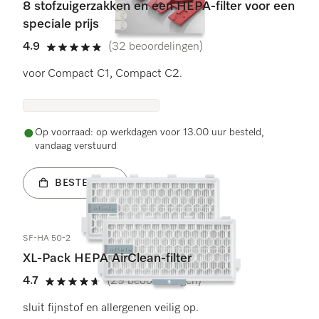
8 stofzuigerzakken en een HEPA-filter voor een
speciale prijs
4.9
(32 beoordelingen)
4.9 sterren op 5
voor Compact C1, Compact C2.
Op voorraad: op werkdagen voor 13.00 uur besteld,
vandaag verstuurd
BESTEL NU
SF-HA 50-2
XL-Pack HEPA AirClean-filter
4.7
(29 beoordelingen)
4.7 sterren op 5
sluit fijnstof en allergenen veilig op.