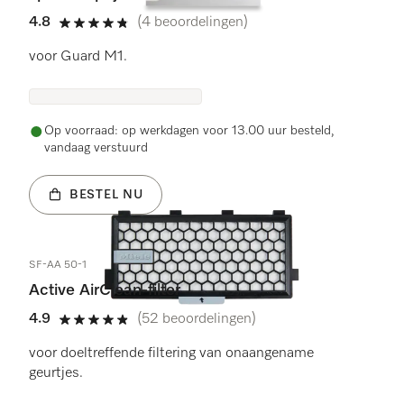
4.8
(4 beoordelingen)
4.8 sterren op 5
voor Guard M1.
Op voorraad: op werkdagen voor 13.00 uur besteld,
vandaag verstuurd
BESTEL NU
SF-AA 50-1
Active AirClean-filter
4.9
(52 beoordelingen)
4.9 sterren op 5
voor doeltreffende filtering van onaangename
geurtjes.