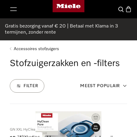
Homepage van Miele
ct naar inhoud
Wat zoek 
Winke
Gratis bezorging vanaf € 20 | Betaal met Klarna in 3
termijnen, zonder rente
Accessoires stofzuigers
Stofzuigerzakken en -filters
FILTER
MEEST POPULAIR
32
Producten
GN XXL HyClean Pure