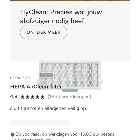
HyClean: Precies wat jouw
stofzuiger nodig heeft
ONTDEK MEER
SF-HA 50-1
HEPA AirClean-filter
4.9
(139 beoordelingen)
4.9 sterren op 5
sluit fijnstof en allergenen veilig op.
Op voorraad: op werkdagen voor 13.00 uur besteld,