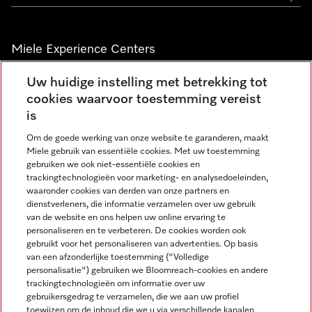
Miele Experience Centers
Vind jouw Miele Experience Center
Uw huidige instelling met betrekking tot
cookies waarvoor toestemming vereist
is
Nieuwsbrief
Om de goede werking van onze website te garanderen, maakt
Miele gebruik van essentiële cookies. Met uw toestemming
gebruiken we ook niet-essentiële cookies en
trackingtechnologieën voor marketing- en analysedoeleinden,
waaronder cookies van derden van onze partners en
dienstverleners, die informatie verzamelen over uw gebruik
van de website en ons helpen uw online ervaring te
personaliseren en te verbeteren. De cookies worden ook
gebruikt voor het personaliseren van advertenties. Op basis
Miele op Instagram
Miele op Facebook
Miele op Youtube
van een afzonderlijke toestemming ("Volledige
personalisatie") gebruiken we Bloomreach-cookies en andere
trackingtechnologieën om informatie over uw
gebruikersgedrag te verzamelen, die we aan uw profiel
toewijzen om de inhoud die we u via verschillende kanalen