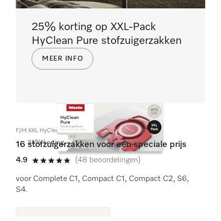
25% korting op XXL-Pack
HyClean Pure stofzuigerzakken
MEER INFO
FJM XXL HyClean Pure
25% korting
16 stofzuigerzakken voor een speciale prijs
4.9
(48 beoordelingen)
4.9 sterren op 5
voor Complete C1, Compact C1, Compact C2, S6,
S4.