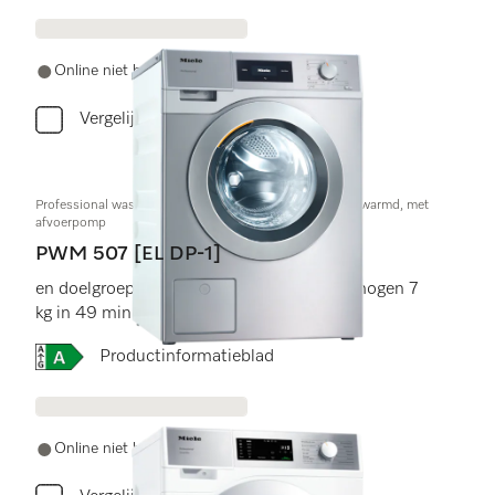
Online niet beschikbaar
Vergelijken
Professional wasmachine,Kleine Geweldenaar,elektr. verwarmd, met
afvoerpomp
PWM 507 [EL DP-1]
en doelgroepspecifieke programma's. Vermogen 7
kg in 49 min .
Online Label Flag, Energielabel
Productinformatieblad
Online niet beschikbaar