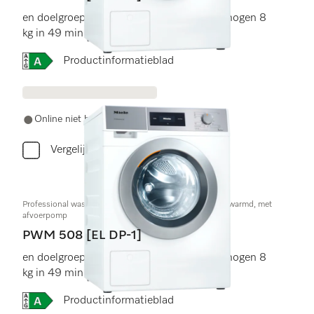
en doelgroepspecifieke programma's. Vermogen 8
kg in 49 min .
Online Label Flag, Energielabel
Productinformatieblad
Online niet beschikbaar
Vergelijken
Professional wasmachine,Kleine Geweldenaar,elektr. verwarmd, met
afvoerpomp
PWM 508 [EL DP-1]
en doelgroepspecifieke programma's. Vermogen 8
kg in 49 min .
Online Label Flag, Energielabel
Productinformatieblad