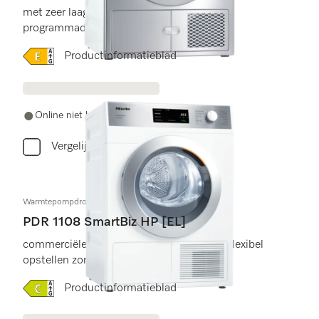
met zeer laag energieverbruik en korte
programmaduur
Online Label Flag, Energielabel
Productinformatieblad
Online niet beschikbaar
Vergelijken
Warmtepompdroogautomaat
PDR 1108 SmartBiz HP [EL]
commerciële kwaliteit voor eenvoudig en flexibel
opstellen zonder luchtafvoer.
Online Label Flag, Energielabel
Productinformatieblad