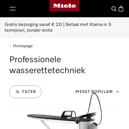
Homepage van Miele
ct naar inhoud
Wat zoek 
Winke
Gratis bezorging vanaf € 20 | Betaal met Klarna in 3
termijnen, zonder rente
Homepage
Professionele
wasserettetechniek
FILTER
MEEST POPULAIR
10
Producten