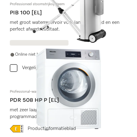
Professioneel stoomstrijksysteem
PIB 100 [EL]
met groot waterreservoir voor lange strijktijd en een
perfect afwerkresultaat.
Online niet beschikbaar
Vergelijken
Professional-warmtepompdroger, Kleine Geweldenaars
PDR 508 HP P [EL]
met zeer laag energieverbruik en korte
programmaduur
Online Label Flag, Energielabel
Productinformatieblad