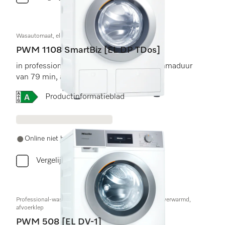
Wasautomaat, elektrisch verwarmd
PWM 1108 SmartBiz [EL DP TDos]
in professionele kwaliteit met een programmaduur
van 79 min, automatische dosering.
Online Label Flag, Energielabel
Productinformatieblad
Online niet beschikbaar
Vergelijken
Professional-wasmachine, Kleine Geweldenaars, elektr. verwarmd,
afvoerklep
PWM 508 [EL DV-1]