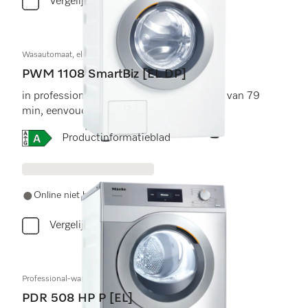
Vergelijken
Wasautomaat, elektrisch verwarmd
PWM 1108 SmartBiz [EL DP]
in professionele kwaliteit, programmaduur van 79
min, eenvoudige opstelling.
Online Label Flag, Energielabel
Productinformatieblad
Online niet beschikbaar
Vergelijken
Professional-warmtepompdroger, Kleine Geweldenaars
PDR 508 HP P [EL]