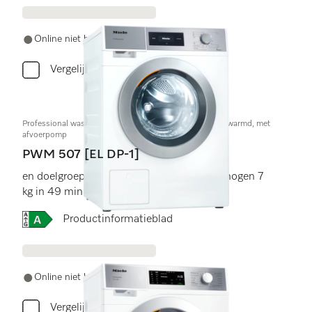
Online niet beschikbaar
Vergelijken
Professional wasmachine,Kleine Geweldenaar,elektr. verwarmd, met
afvoerpomp
PWM 507 [EL DP-1]
en doelgroepspecifieke programma's. Vermogen 7
kg in 49 min .
Online Label Flag, Energielabel
Productinformatieblad
Online niet beschikbaar
Vergelijken