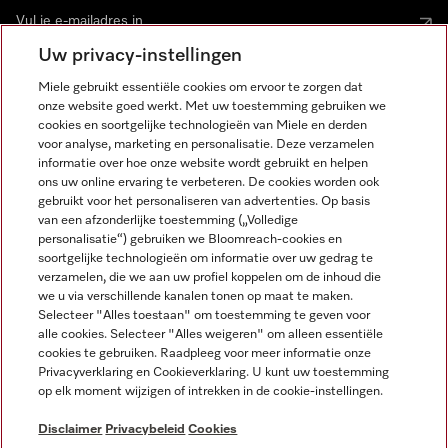
Uw privacy-instellingen
Miele gebruikt essentiële cookies om ervoor te zorgen dat
onze website goed werkt. Met uw toestemming gebruiken we
cookies en soortgelijke technologieën van Miele en derden
voor analyse, marketing en personalisatie. Deze verzamelen
Miele op Instagram
Miele op Facebook
Miele op Youtube
informatie over hoe onze website wordt gebruikt en helpen
ons uw online ervaring te verbeteren. De cookies worden ook
gebruikt voor het personaliseren van advertenties. Op basis
van een afzonderlijke toestemming („Volledige
personalisatie“) gebruiken we Bloomreach-cookies en
soortgelijke technologieën om informatie over uw gedrag te
verzamelen, die we aan uw profiel koppelen om de inhoud die
Disclaimer
we u via verschillende kanalen tonen op maat te maken.
Selecteer "Alles toestaan" om toestemming te geven voor
Algemene voorwaarden en informatie
alle cookies. Selecteer "Alles weigeren" om alleen essentiële
Privacybeleid
cookies te gebruiken. Raadpleeg voor meer informatie onze
Gebruiksvoorwaarden
Privacyverklaring en Cookieverklaring. U kunt uw toestemming
op elk moment wijzigen of intrekken in de cookie-instellingen.
Toegankelijkheidsverklaring
Digital Services Act
Disclaimer
Privacybeleid
Cookies