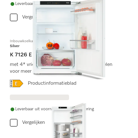
Leverbaar uit voorraad met gratis levering
Vergelijken
Inbouwkoelkast, nishoogte 88 cm
Silver
K 7126 E
met 4* vriesvak, led-verlichting en SuperKoelen
voor meer gemak.
Online Label Flag, Energielabel
Productinformatieblad
Leverbaar uit voorraad met gratis levering
Vergelijken