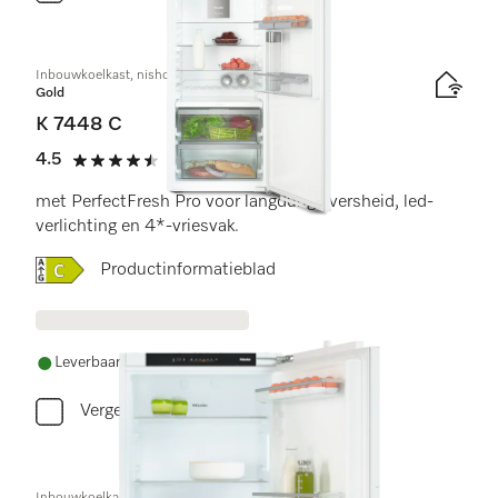
Inbouwkoelkast, nishoogte 140 cm
Gold
K 7448 C
4.5
(4 beoordelingen)
4.5 sterren op 5
met PerfectFresh Pro voor langdurige versheid, led-
verlichting en 4*-vriesvak.
Online Label Flag, Energielabel
Productinformatieblad
Leverbaar uit voorraad met gratis levering
Vergelijken