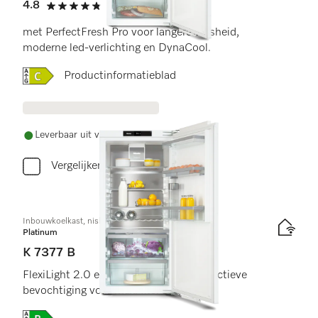
4.8
(5 beoordelingen)
4.8 sterren op 5
met PerfectFresh Pro voor langere versheid,
moderne led-verlichting en DynaCool.
Online Label Flag, Energielabel
Productinformatieblad
Leverbaar uit voorraad met gratis levering
Vergelijken
Inbouwkoelkast, nishoogte 122 cm
Platinum
K 7377 B
FlexiLight 2.0 en PerfectFresh Active, actieve
bevochtiging voor max. frisheid.