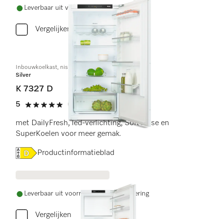
Leverbaar uit voorraad met gratis levering
Vergelijken
Inbouwkoelkast, nishoogte 122 cm
Silver
K 7327 D
5
(1 beoordeling)
5 sterren op 5
met DailyFresh, led-verlichting, SoftClose en
SuperKoelen voor meer gemak.
Online Label Flag, Energielabel
Productinformatieblad
Leverbaar uit voorraad met gratis levering
Vergelijken