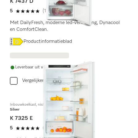
K 7437 D
5
(1 beoordeling)
5 sterren op 5
Met DailyFresh, moderne led-verlichting, Dynacool
en ComfortClean.
Online Label Flag, Energielabel
Productinformatieblad
Leverbaar uit voorraad met gratis levering
Vergelijken
Inbouwkoelkast, nishoogte 122 cm
Silver
K 7325 E
5
(1 beoordeling)
5 sterren op 5