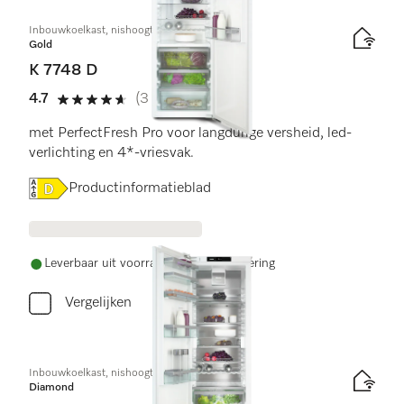
Inbouwkoelkast, nishoogte 178 cm
Gold
K 7748 D
4.7
(3 beoordelingen)
4.7 sterren op 5
met PerfectFresh Pro voor langdurige versheid, led-
verlichting en 4*-vriesvak.
Online Label Flag, Energielabel
Productinformatieblad
Leverbaar uit voorraad met gratis levering
Vergelijken
Inbouwkoelkast, nishoogte 178 cm
Diamond