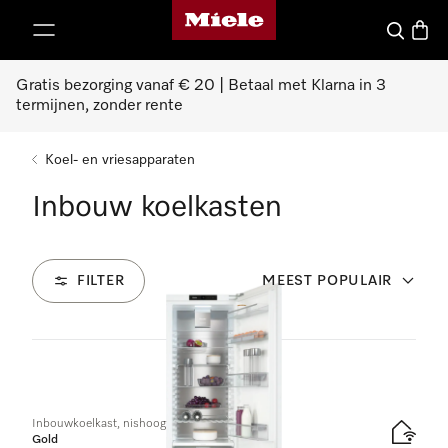
Homepage van Miele
ct naar inhoud
Wat zoek 
Winke
Gratis bezorging vanaf € 20 | Betaal met Klarna in 3
termijnen, zonder rente
Koel- en vriesapparaten
Inbouw koelkasten
FILTER
MEEST POPULAIR
35
Producten
Inbouwkoelkast, nishoogte 178 cm
Gold