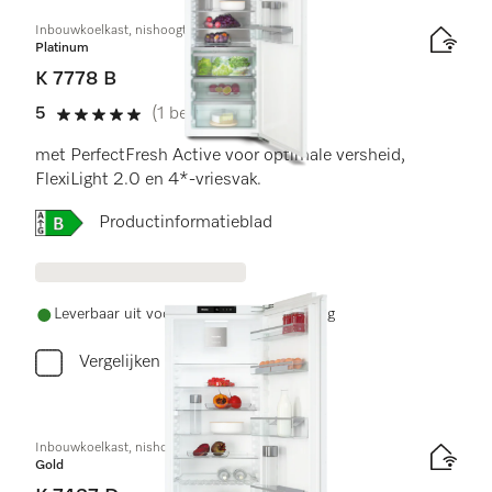
Inbouwkoelkast, nishoogte 178 cm
Platinum
K 7778 B
5
(1 beoordeling)
5 sterren op 5
met PerfectFresh Active voor optimale versheid,
FlexiLight 2.0 en 4*-vriesvak.
Online Label Flag, Energielabel
Productinformatieblad
Leverbaar uit voorraad met gratis levering
Vergelijken
Inbouwkoelkast, nishoogte 140 cm
Gold