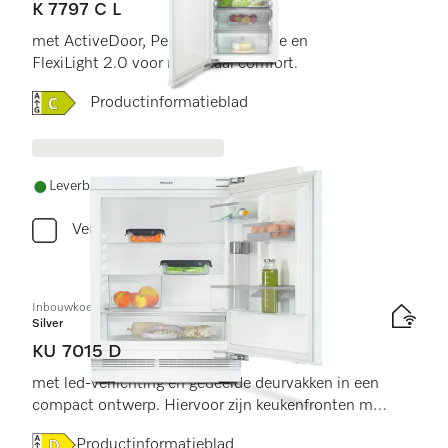
K 7797 C L
met ActiveDoor, PerfectFresh Active en
FlexiLight 2.0 voor maximaal comfort.
Online Label Flag, Energielabel
Productinformatieblad
Leverbaar uit voorraad met gratis levering
Vergelijken
Inbouwkoelkast, nishoogte 82–88 cm
Silver
KU 7015 D
met led-verlichting en gedeelde deurvakken in een
compact ontwerp. Hiervoor zijn keukenfronten met
een minimale hoogte van 72 cm vereist.
Online Label Flag, Energielabel
Productinformatieblad