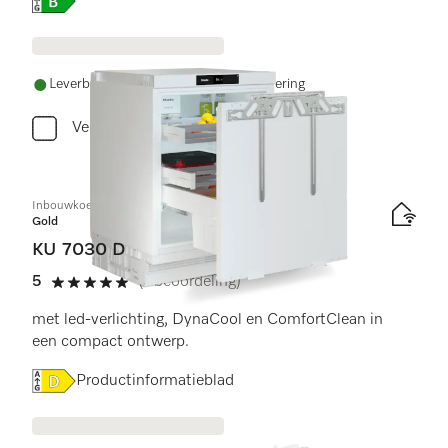
Online Label Flag, Energielabel
Leverbaar uit voorraad met gratis levering
Vergelijken
Inbouwkoelkast, nishoogte 82–88 cm
Gold
KU 7030 D
5
(1 beoordeling)
5 sterren op 5
met led-verlichting, DynaCool en ComfortClean in
een compact ontwerp.
Online Label Flag, Energielabel
Productinformatieblad