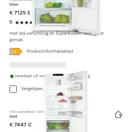
Inbouwkoelkast, nishoogte 88 cm
Silver
K 7125 E
5
(2 beoordelingen)
5 sterren op 5
met led-verlichting en SuperKoelen voor meer
gemak.
Online Label Flag, Energielabel
Productinformatieblad
Leverbaar uit voorraad met gratis levering
Vergelijken
Inbouwkoelkast, nishoogte 140 cm
Gold
K 7447 C