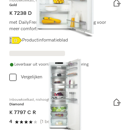
Inbouwkoelkast, nishoogte 102 cm
Gold
K 7238 D
met DailyFresh en moderne led-verlichting voor
meer comfort.
Online Label Flag, Energielabel
Productinformatieblad
Leverbaar uit voorraad met gratis levering
Vergelijken
Inbouwkoelkast, nishoogte 178 cm
Diamond
K 7797 C R
4
(1 beoordeling)
4 sterren op 5