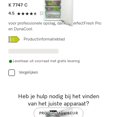
K 7747 C
4.5
(2 beoordelingen)
4.5 sterren op 5
voor professionele opslag, dankzij PerfectFresh Pro
en DynaCool.
Online Label Flag, Energielabel
Productinformatieblad
Leverbaar uit voorraad met gratis levering
Vergelijken
Heb je hulp nodig bij het vinden
van het juiste apparaat?
PRODUCTADVISEUR