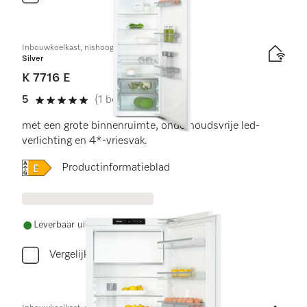
Inbouwkoelkast, nishoogte 178 cm
Silver
K 7716 E
5
(1 beoordeling)
5 sterren op 5
met een grote binnenruimte, onderhoudsvrije led-
verlichting en 4*-vriesvak.
Online Label Flag, Energielabel
Productinformatieblad
Leverbaar uit voorraad met gratis levering
Vergelijken