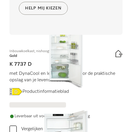
HELP MIJ KIEZEN
Inbouwkoelkast, nishoogte 178 cm
Gold
K 7737 D
met DynaCool en led-verlichting voor de praktische
opslag van je levensmiddelen.
Online Label Flag, Energielabel
Productinformatieblad
Leverbaar uit voorraad met gratis levering
Vergelijken