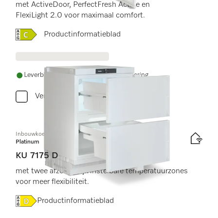
met ActiveDoor, PerfectFresh Active en
FlexiLight 2.0 voor maximaal comfort.
Online Label Flag, Energielabel
Productinformatieblad
Leverbaar uit voorraad met gratis levering
Vergelijken
Inbouwkoelkast, nishoogte 86–92 cm
Platinum
KU 7175 D
met twee afzonderlijk instelbare temperatuurzones
voor meer flexibiliteit.
Online Label Flag, Energielabel
Productinformatieblad