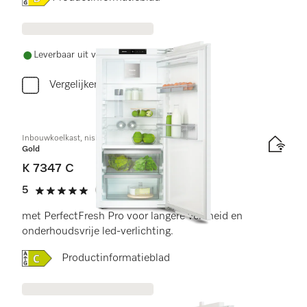
Leverbaar uit voorraad met gratis levering
Vergelijken
Inbouwkoelkast, nishoogte 122 cm
Gold
K 7347 C
5
(1 beoordeling)
5 sterren op 5
met PerfectFresh Pro voor langere versheid en
onderhoudsvrije led-verlichting.
Online Label Flag, Energielabel
Productinformatieblad