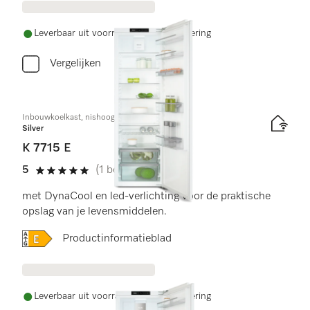
Leverbaar uit voorraad met gratis levering
Vergelijken
Inbouwkoelkast, nishoogte 178 cm
Silver
K 7715 E
5
(1 beoordeling)
5 sterren op 5
met DynaCool en led-verlichting voor de praktische
opslag van je levensmiddelen.
Online Label Flag, Energielabel
Productinformatieblad
Leverbaar uit voorraad met gratis levering