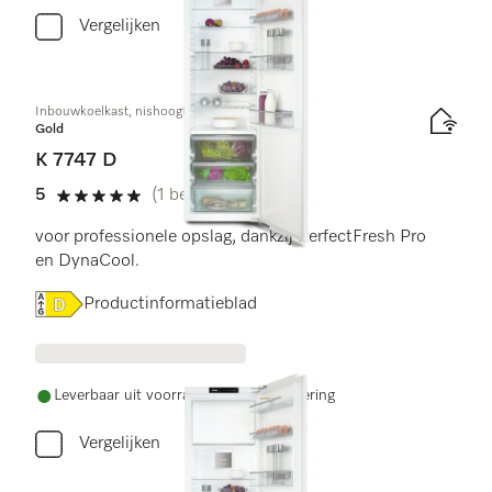
Vergelijken
Inbouwkoelkast, nishoogte 178 cm
Gold
K 7747 D
5
(1 beoordeling)
5 sterren op 5
voor professionele opslag, dankzij PerfectFresh Pro
en DynaCool.
Online Label Flag, Energielabel
Productinformatieblad
Leverbaar uit voorraad met gratis levering
Vergelijken