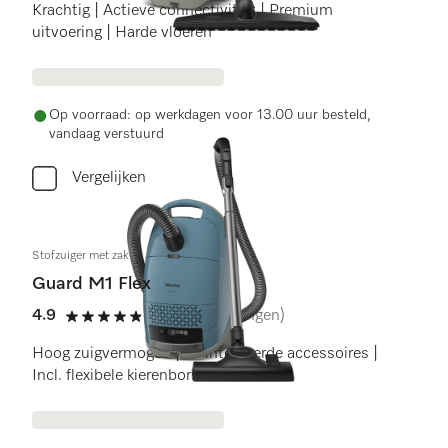
Krachtig | Actieve connectiviteit | Premium
uitvoering | Harde vloeren
Op voorraad: op werkdagen voor 13.00 uur besteld,
vandaag verstuurd
Vergelijken
Stofzuiger met zak
Guard M1 Flex
4.9
(23 beoordelingen)
4.9 sterren op 5
Hoog zuigvermogen | Geïntegreerde accessoires |
Incl. flexibele kierenborstel