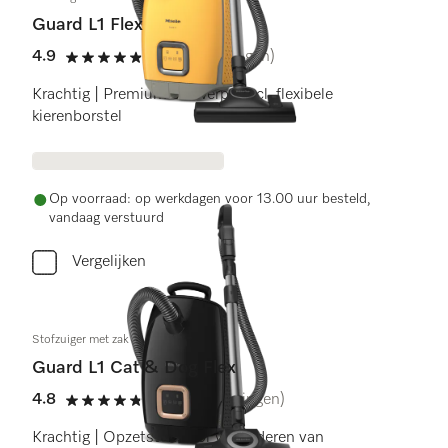
Guard L1 Flex
4.9
(9 beoordelingen)
4.9 sterren op 5
Krachtig | Premium ontwerp | Incl. flexibele
kierenborstel
Op voorraad: op werkdagen voor 13.00 uur besteld,
vandaag verstuurd
Vergelijken
Stofzuiger met zak
Guard L1 Cat & Dog Flex
4.8
(26 beoordelingen)
4.8 sterren op 5
Krachtig | Opzetstuk voor verwijderen van