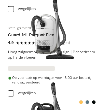
Vergelijken
Stofzuiger met zak
Guard M1 Parquet Flex
4.9
(36 beoordelingen)
4.9 sterren op 5
Hoog zuigvermogen | Stijlvol design | Behoedzaam
op harde vloeren
Op voorraad: op werkdagen voor 13.00 uur besteld,
vandaag verstuurd
Vergelijken
Kleur:
Kleur:
Kleur: