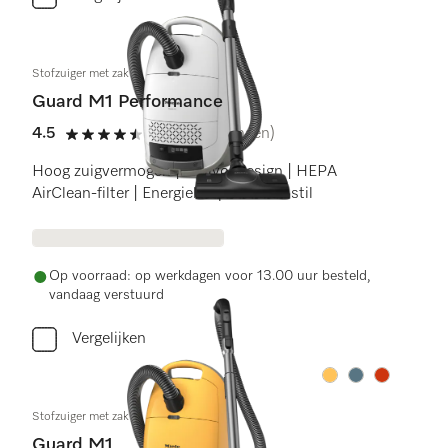
Stofzuiger met zak
Guard M1 Performance
4.5
(8 beoordelingen)
4.5 sterren op 5
Hoog zuigvermogen | Stijlvol design | HEPA
AirClean-filter | Energiebesparend en stil
Op voorraad: op werkdagen voor 13.00 uur besteld,
vandaag verstuurd
Vergelijken
Kleur:
Kleur:
Kleur:
Stofzuiger met zak
Guard M1