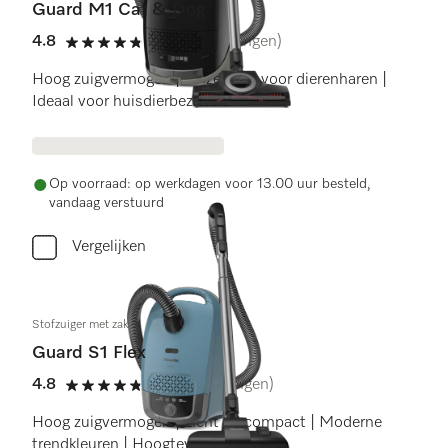
Guard M1 Cat & Dog
4.8
(19 beoordelingen)
4.8 sterren op 5
Hoog zuigvermogen | Opzetstuk voor dierenharen |
Ideaal voor huisdierbezitters
Op voorraad: op werkdagen voor 13.00 uur besteld,
vandaag verstuurd
Vergelijken
Stofzuiger met zak
Guard S1 Flex
4.8
(5 beoordelingen)
4.8 sterren op 5
Hoog zuigvermogen | Licht en compact | Moderne
trendkleuren | Hoogteverstelbaar