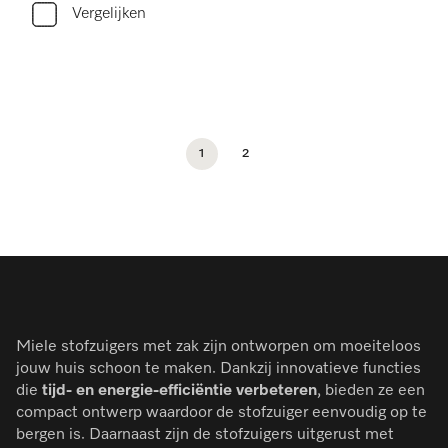
Vergelijken
1
2
Miele stofzuigers met zak zijn ontworpen om moeiteloos
jouw huis schoon te maken. Dankzij innovatieve functies
die
tijd- en energie-efficiëntie verbeteren
, bieden ze een
compact ontwerp waardoor de stofzuiger eenvoudig op te
bergen is. Daarnaast zijn de stofzuigers uitgerust met