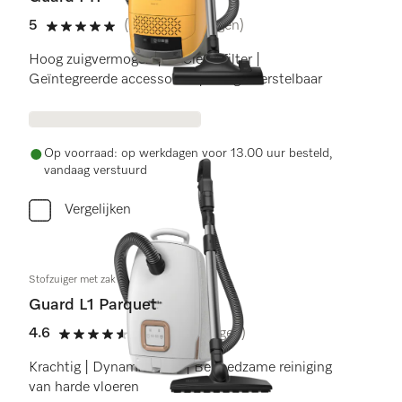
5
(20 beoordelingen)
5 sterren op 5
Hoog zuigvermogen | AirClean-filter |
Geïntegreerde accessoires | Hoogteverstelbaar
Op voorraad: op werkdagen voor 13.00 uur besteld,
vandaag verstuurd
Vergelijken
Stofzuiger met zak
Guard L1 Parquet
4.6
(5 beoordelingen)
4.6 sterren op 5
Krachtig | DynamicDrive | Behoedzame reiniging
van harde vloeren