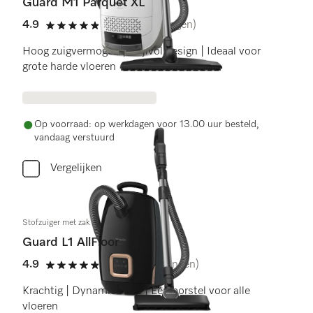
Guard M1 Parquet XL
4.9
(15 beoordelingen)
4.9 sterren op 5
Hoog zuigvermogen | Stijlvol design | Ideaal voor
grote harde vloeren
Op voorraad: op werkdagen voor 13.00 uur besteld,
vandaag verstuurd
Vergelijken
Stofzuiger met zak
Guard L1 AllFloor
4.9
(22 beoordelingen)
4.9 sterren op 5
Krachtig | DynamicDrive | Één borstel voor alle
vloeren