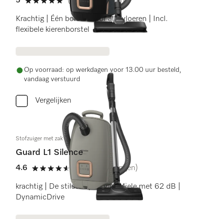
5
(5 beoordelingen)
5 sterren op 5
Krachtig | Één borstel voor alle vloeren | Incl.
flexibele kierenborstel
Op voorraad: op werkdagen voor 13.00 uur besteld,
vandaag verstuurd
Vergelijken
Stofzuiger met zak
Guard L1 Silence
4.6
(18 beoordelingen)
4.6 sterren op 5
krachtig | De stilste optie van Miele met 62 dB |
DynamicDrive