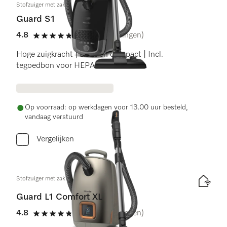
Stofzuiger met zak
Guard S1
4.8
(56 beoordelingen)
4.8 sterren op 5
Hoge zuigkracht | Licht en compact | Incl.
tegoedbon voor HEPA AirClean-filter
Op voorraad: op werkdagen voor 13.00 uur besteld,
vandaag verstuurd
Vergelijken
Stofzuiger met zak
Guard L1 Comfort XL
4.8
(27 beoordelingen)
4.8 sterren op 5