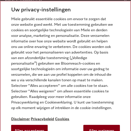
Uw privacy-instellingen
Miele gebruikt essentiële cookies om ervoor te zorgen dat
onze website goed werkt. Met uw toestemming gebruiken we
cookies en soortgelijke technologieën van Miele en derden
voor analyse, marketing en personalisatie. Deze verzamelen
Miele op Instagram
Miele op Facebook
Miele op Youtube
informatie over hoe onze website wordt gebruikt en helpen
ons uw online ervaring te verbeteren. De cookies worden ook
gebruikt voor het personaliseren van advertenties. Op basis
van een afzonderlijke toestemming („Volledige
personalisatie”) gebruiken we Bloomreach-cookies en
soortgelijke technologieën om informatie over uw gedrag te
verzamelen, die we aan uw profiel koppelen om de inhoud die
Disclaimer
we u via verschillende kanalen tonen op maat te maken.
Selecteer "Alles accepteren" om alle cookies toe te staan.
Algemene voorwaarden en informatie
Selecteer "Alles weigeren" om alleen essentiële cookies te
Privacybeleid
gebruiken. Raadpleeg voor meer informatie onze
Gebruiksvoorwaarden
Privacyverklaring en Cookieverklaring. U kunt uw toestemming
op elk moment wijzigen of intrekken in de cookie-instellingen.
Toegankelijkheidsverklaring
Digital Services Act
Disclaimer
Privacybeleid
Cookies
Herroepingsformulier
Alles accepteren
Alles weigeren