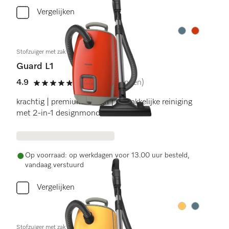
Vergelijken
Kleur:
Kleur:
Stofzuiger met zak
Guard L1
4.9
(16 beoordelingen)
4.9 sterren op 5
krachtig | premium design | gemakkelijke reiniging
met 2-in-1 designmondstuk
Op voorraad: op werkdagen voor 13.00 uur besteld,
vandaag verstuurd
Vergelijken
Kleur:
Kleur:
Stofzuiger met zak