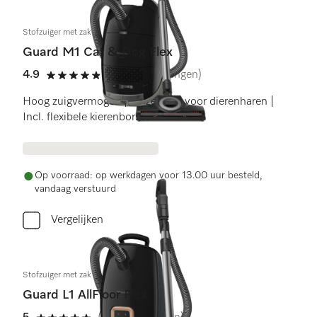
Stofzuiger met zak
Guard M1 Cat & Dog Flex
4.9
(34 beoordelingen)
4.9 sterren op 5
Hoog zuigvermogen | Opzetstuk voor dierenharen |
Incl. flexibele kierenborstel
Op voorraad: op werkdagen voor 13.00 uur besteld,
vandaag verstuurd
Vergelijken
Stofzuiger met zak
Guard L1 AllFloor Flex