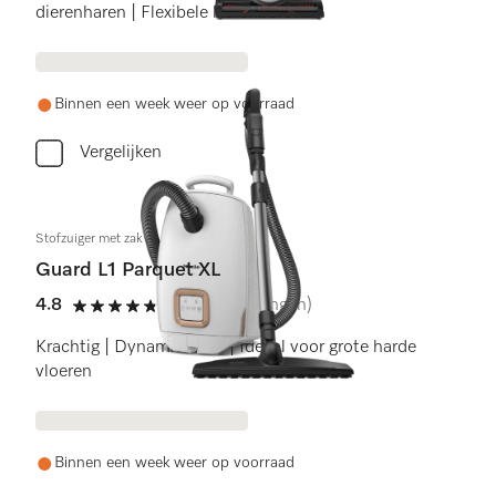
dierenharen | Flexibele kierenborstel
Binnen een week weer op voorraad
Vergelijken
Stofzuiger met zak
Guard L1 Parquet XL
4.8
(19 beoordelingen)
4.8 sterren op 5
Krachtig | DynamicDrive | Ideaal voor grote harde
vloeren
Binnen een week weer op voorraad