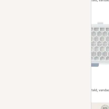
Op voorraad: op werkdagen voor 13.00 uur besteld, vanda
BESTEL NU
SF-HA 50-1
HEPA AirClean-filter
4.9
(139 beoordelingen)
4.9 sterren op 5
sluit fijnstof en allergenen veilig op.
Op voorraad: op werkdagen voor 13.00 uur besteld, vanda
BESTEL NU