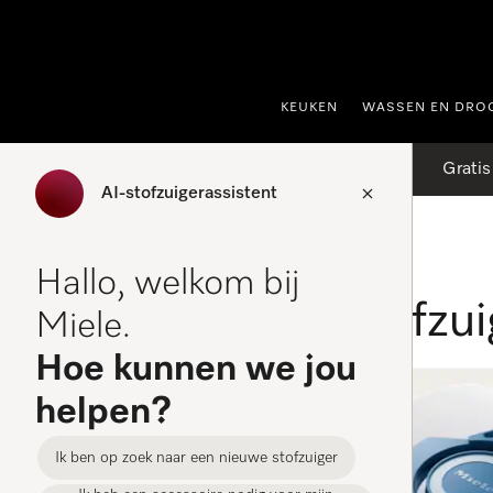
ct naar inhoud
KEUKEN
WASSEN EN DRO
Gratis
AI-stofzuigerassistent
Homepage
Accessoires stofzuigers
Hallo, welkom bij
Accessoires stofzui
Miele.
Hoe kunnen we jou
helpen?
FILTER
Ik ben op zoek naar een nieuwe stofzuiger
GN XXL HyClean Pure