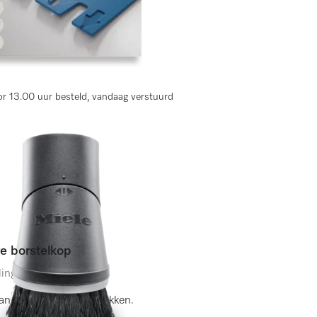
lingen)
3, Classic C1, S8, S5, S2.
r 13.00 uur besteld, vandaag verstuurd
re borstelkop
lingen)
van kwetsbare oppervlakken.