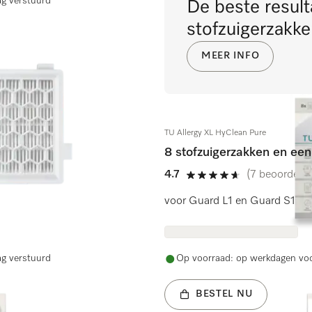
ag verstuurd
De beste result
stofzuigerzakke
MEER INFO
TU Allergy XL HyClean Pure
8 stofzuigerzakken en een 
4.7
(7 beoordelin
4.7 sterren op 5
voor Guard L1 en Guard S1.
ag verstuurd
Op voorraad: op werkdagen voo
BESTEL NU