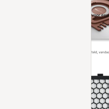
CO Allergy XL HyClean Pure
8 stofzuigerzakken en een HEPA-filter voor een 
4.8
(4 beoordelingen)
4.8 sterren op 5
voor Guard M1.
Op voorraad: op werkdagen voor 13.00 uur besteld, vanda
BESTEL NU
SF-AA 50-1
Active AirClean-filter