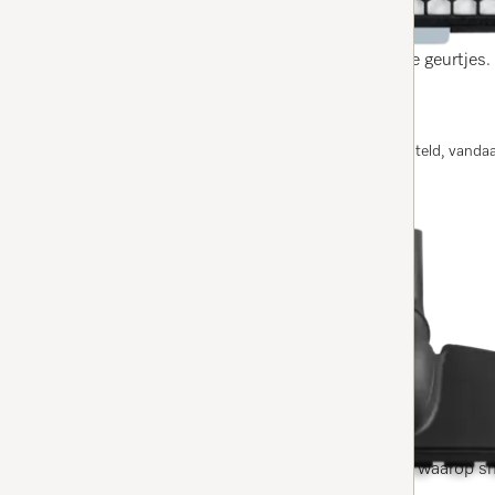
4.9
(52 beoordelingen)
4.9 sterren op 5
voor doeltreffende filtering van onaangename geurtjes.
Op voorraad: op werkdagen voor 13.00 uur besteld, vanda
BESTEL NU
SBB 300-3 PQ Twister
Parquet Twister-parketborstel
4.8
(93 beoordelingen)
4.8 sterren op 5
voor behoedzaam reinigen van harde vloeren waarop sn