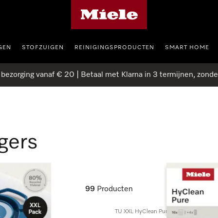
Homepage van Miele
GEN
STOFZUIGEN
REINIGINGSPRODUCTEN
SMART HOME
 bezorging vanaf € 20 | Betaal met Klarna in 3 termijnen, zonde
gers
99
Producten
TU XXL HyClean Pure