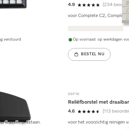
4.9
(234 beoorde
4.9 sterren op 5
voor Complete C2, Complete C
ag verstuurd
Op voorraad: op werkdagen voo
BESTEL NU
SSP 10
Reliëfborstel met draaiba
4.6
(113 beoorde
4.6 sterren op 5
el krassen ontstaan.
voor het voorzichtig reinigen 