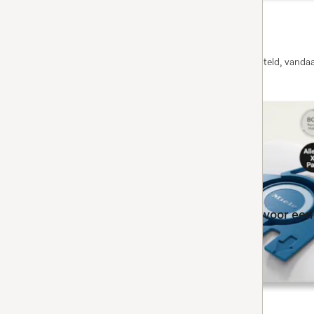
voor Guard M1.
Op voorraad: op werkdagen voor 13.00 uur besteld, vanda
BESTEL NU
GN Allergy XL HyClean Pure
8 stofzuigerzakken en een HEPA-filter voor een 
4.9
(283 beoordelingen)
4.9 sterren op 5
voor Complete C2, Complete C3.