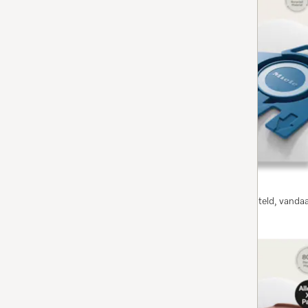
GN HyClean Pure
Stofzuigerzak HyClean Pure GN
4.9
(771 beoordelingen)
4.9 sterren op 5
voor Complete C2, Complete C3, Classic C1, S8, S5, 
Op voorraad: op werkdagen voor 13.00 uur besteld, vanda
BESTEL NU