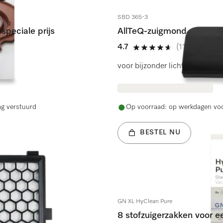
SBD 365-3
speciale prijs
AllTeQ-zuigmond
4.7
(114 beoordel
4.7 sterren op 5
voor bijzonder lichtlopend sto
ag verstuurd
Op voorraad: op werkdagen voo
BESTEL NU
GN XL HyClean Pure
8 stofzuigerzakken voor ee