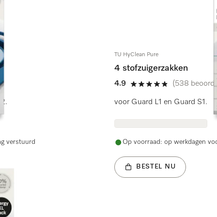
TU HyClean Pure
4 stofzuigerzakken
4.9
(538 beoorde
4.9 sterren op 5
S2.
voor Guard L1 en Guard S1.
ag verstuurd
Op voorraad: op werkdagen voo
BESTEL NU