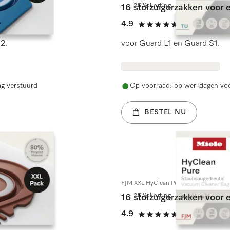
25% korting
16 stofzuigerzakken voor e
4.9
(17 beoordel
4.9 sterren op 5
S2.
voor Guard L1 en Guard S1.
ag verstuurd
Op voorraad: op werkdagen voo
BESTEL NU
FJM XXL HyClean Pure
25% korting
16 stofzuigerzakken voor e
4.9
(48 beoordel
4.9 sterren op 5