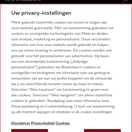
Uw privacy-instellingen
Miele gebruikt essentiële cookies om ervoor te zorgen dat
onze website goed werkt. Met uw toestemming gebruiken we
Miele op Instagram
Miele op Facebook
Miele op Youtube
cookies en soortgelijke technologieën van Miele en derden
voor analyse, marketing en personalisatie. Deze verzamelen
informatie over hoe onze website wordt gebruikt en helpen
ons uw online ervaring te verbeteren. De cookies worden ook
gebruikt voor het personaliseren van advertenties. Op basis
van een afzonderlijke toestemming („Volledige
personalisatie“) gebruiken we Bloomreach-cookies en
soortgelijke technologieën om informatie over uw gedrag te
verzamelen, die we aan uw profiel koppelen om de inhoud die
Disclaimer
we u via verschillende kanalen tonen op maat te maken.
Selecteer "Alles toestaan" om toestemming te geven voor
Algemene voorwaarden en informatie
alle cookies. Selecteer "Alles weigeren" om alleen essentiële
Privacybeleid
cookies te gebruiken. Raadpleeg voor meer informatie onze
Privacyverklaring en Cookieverklaring. U kunt uw toestemming
Gebruiksvoorwaarden
op elk moment wijzigen of intrekken in de cookie-instellingen.
Toegankelijkheidsverklaring
Digital Services Act
Disclaimer
Privacybeleid
Cookies
Herroepingsformulier