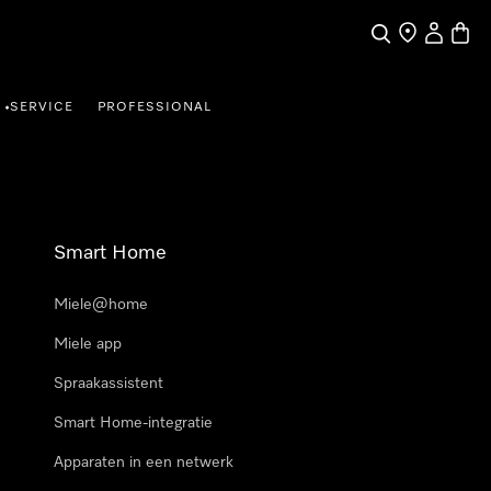
Wat zoek je?
Dealer zoeke
Mijn Acco
Winke
SERVICE
PROFESSIONAL
•
Smart Home
Miele@home
Miele app
Spraakassistent
Smart Home-integratie
Apparaten in een netwerk