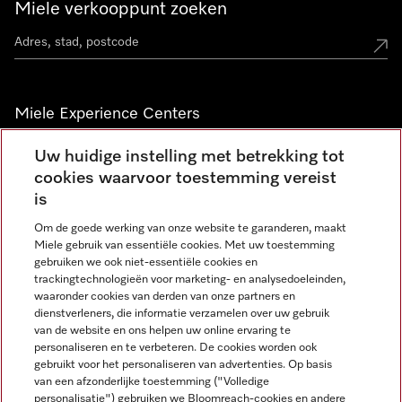
Miele verkooppunt zoeken
Miele Experience Centers
Vind jouw Miele Experience Center
Uw huidige instelling met betrekking tot
cookies waarvoor toestemming vereist
is
Nieuwsbrief
Om de goede werking van onze website te garanderen, maakt
Miele gebruik van essentiële cookies. Met uw toestemming
gebruiken we ook niet-essentiële cookies en
trackingtechnologieën voor marketing- en analysedoeleinden,
waaronder cookies van derden van onze partners en
dienstverleners, die informatie verzamelen over uw gebruik
van de website en ons helpen uw online ervaring te
personaliseren en te verbeteren. De cookies worden ook
gebruikt voor het personaliseren van advertenties. Op basis
Miele op Instagram
Miele op Facebook
Miele op Youtube
van een afzonderlijke toestemming ("Volledige
personalisatie") gebruiken we Bloomreach-cookies en andere