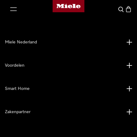
Homepage van Miele
ct naar inhoud
Wat zoek 
Winke
Miele Nederland
Voordelen
Smart Home
Zakenpartner