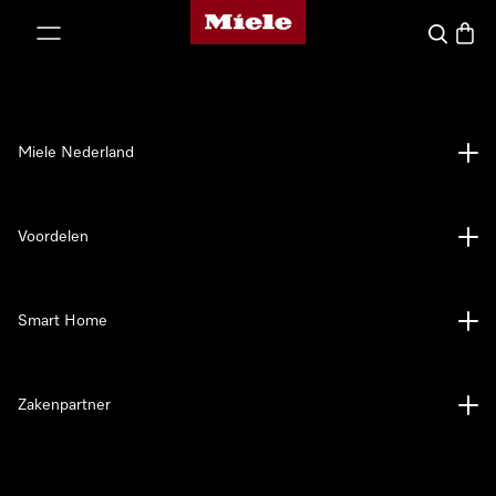
Homepage van Miele
ct naar inhoud
Wat zoek 
Winke
Miele Nederland
Voordelen
Smart Home
Zakenpartner