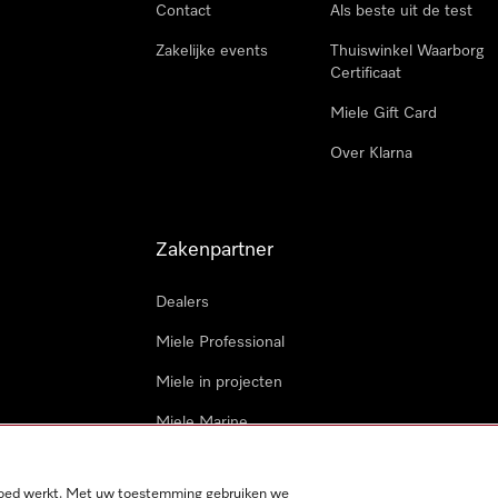
Contact
Als beste uit de test
Zakelijke events
Thuiswinkel Waarborg
Certificaat
Miele Gift Card
Over Klarna
Zakenpartner
Dealers
Miele Professional
Miele in projecten
Miele Marine
Professionele reparateur
 goed werkt. Met uw toestemming gebruiken we