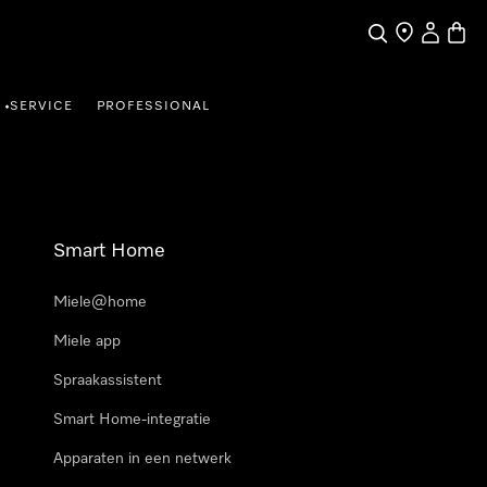
Wat zoek je?
Dealer zoeke
Mijn Acco
Winke
SERVICE
PROFESSIONAL
•
Smart Home
Miele@home
Miele app
Spraakassistent
Smart Home-integratie
Apparaten in een netwerk