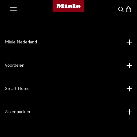
Homepage van Miele
ct naar inhoud
Wat zoek 
Winke
Miele Nederland
Voordelen
Smart Home
Zakenpartner