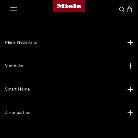
Homepage van Miele
ct naar inhoud
Wat zoek 
Winke
Miele Nederland
Voordelen
Smart Home
Zakenpartner