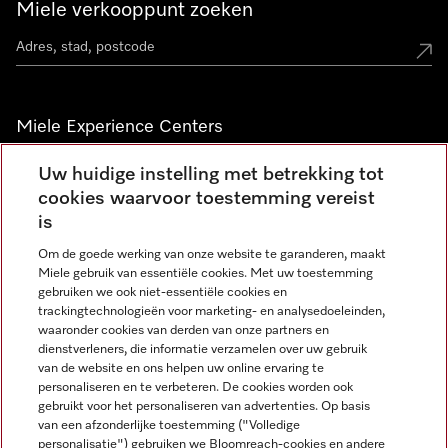
Miele verkooppunt zoeken
Miele Experience Centers
Vind jouw Miele Experience Center
Uw huidige instelling met betrekking tot
cookies waarvoor toestemming vereist
is
Nieuwsbrief
Om de goede werking van onze website te garanderen, maakt
Miele gebruik van essentiële cookies. Met uw toestemming
gebruiken we ook niet-essentiële cookies en
trackingtechnologieën voor marketing- en analysedoeleinden,
waaronder cookies van derden van onze partners en
dienstverleners, die informatie verzamelen over uw gebruik
van de website en ons helpen uw online ervaring te
personaliseren en te verbeteren. De cookies worden ook
gebruikt voor het personaliseren van advertenties. Op basis
Miele op Instagram
Miele op Facebook
Miele op Youtube
van een afzonderlijke toestemming ("Volledige
personalisatie") gebruiken we Bloomreach-cookies en andere