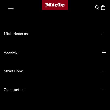
Homepage van Miele
ct naar inhoud
Wat zoek 
Winke
Miele Nederland
Voordelen
Smart Home
Zakenpartner