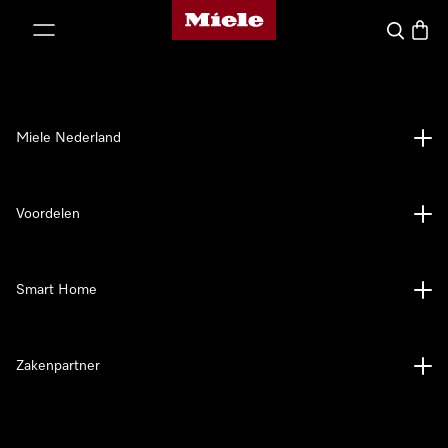
Homepage van Miele
ct naar inhoud
Wat zoek 
Winke
Miele Nederland
Voordelen
Smart Home
Zakenpartner