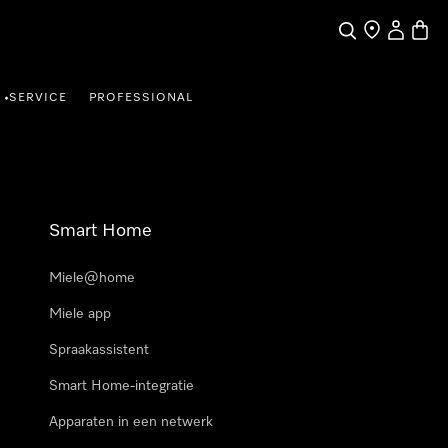
Wat zoek je?
Dealer zoeke
Mijn Acco
Winke
SERVICE
PROFESSIONAL
•
Smart Home
Miele@home
Miele app
Spraakassistent
Smart Home-integratie
Apparaten in een netwerk