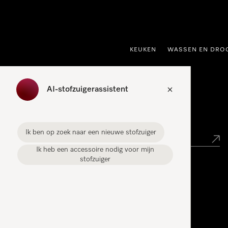
ct naar inhoud
KEUKEN
WASSEN EN DRO
AI-stofzuigerassistent
Miele verkooppunt zoeken
Ik ben op zoek naar een nieuwe stofzuiger
Ik heb een accessoire nodig voor mijn
stofzuiger
Miele Experience Centers
Vind jouw Miele Experience Center