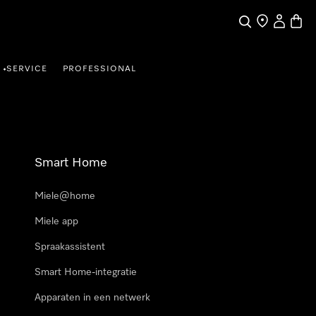
Wat zoek je?
Dealer zoeke
Mijn Acco
Winke
SERVICE
PROFESSIONAL
•
Smart Home
Miele@home
Miele app
Spraakassistent
Smart Home-integratie
Apparaten in een netwerk