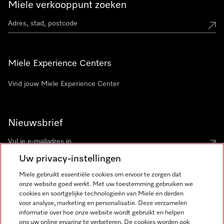
Miele verkooppunt zoeken
Miele Experience Centers
Vind jouw Miele Experience Center
Nieuwsbrief
Uw privacy-instellingen
Miele gebruikt essentiële cookies om ervoor te zorgen dat
onze website goed werkt. Met uw toestemming gebruiken we
cookies en soortgelijke technologieën van Miele en derden
voor analyse, marketing en personalisatie. Deze verzamelen
Miele op Instagram
Miele op Facebook
Miele op Youtube
informatie over hoe onze website wordt gebruikt en helpen
ons uw online ervaring te verbeteren. De cookies worden ook