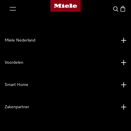
Homepage van Miele
ct naar inhoud
Wat zoek 
Winke
Miele Nederland
Voordelen
Smart Home
Zakenpartner