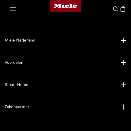
Homepage van Miele
ct naar inhoud
Wat zoek 
Winke
Miele Nederland
Voordelen
Smart Home
Zakenpartner