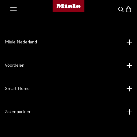
Homepage van Miele
ct naar inhoud
Wat zoek 
Winke
Miele Nederland
Voordelen
Smart Home
Zakenpartner