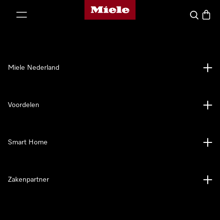
Homepage van Miele
ct naar inhoud
Wat zoek 
Winke
Miele Nederland
Voordelen
Smart Home
Zakenpartner