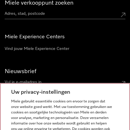
Miele verkooppunt zoeken
Miele Experience Centers
Vind jouw Miele Experience Center
Nieuwsbrief
Uw privacy-instellingen
Miele gebruikt essentiële cookies om ervoor te zorgen dat
onze website goed werkt. Met uw toestemming gebruiken we
cookies en soortgelijke technologieën van Miele en derden
voor analyse, marketing en personalisatie. Deze verzamelen
Miele op Instagram
Miele op Facebook
Miele op Youtube
informatie over hoe onze website wordt gebruikt en helpen
ons uw online ervaring te verbeteren. De cookies worden ook