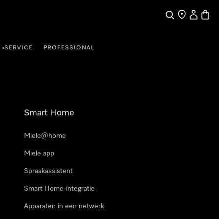
Wat zoek je?
Dealer zoeke
Mijn Acco
Winke
SERVICE
PROFESSIONAL
•
Smart Home
Miele@home
Miele app
Spraakassistent
Smart Home-integratie
Apparaten in een netwerk