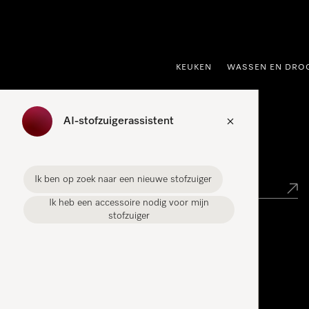
ct naar inhoud
KEUKEN
WASSEN EN DRO
AI-stofzuigerassistent
Miele verkooppunt zoeken
Ik ben op zoek naar een nieuwe stofzuiger
Ik heb een accessoire nodig voor mijn
stofzuiger
Miele Experience Centers
Vind jouw Miele Experience Center