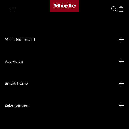
Homepage van Miele
ct naar inhoud
Wat zoek 
Winke
Miele Nederland
Voordelen
Smart Home
Zakenpartner