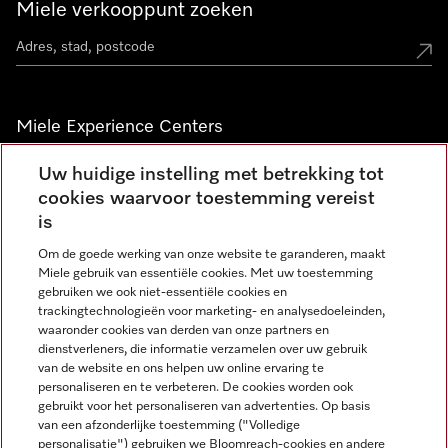
Miele verkooppunt zoeken
Miele Experience Centers
Vind jouw Miele Experience Center
Uw huidige instelling met betrekking tot
cookies waarvoor toestemming vereist
is
Nieuwsbrief
Om de goede werking van onze website te garanderen, maakt
Miele gebruik van essentiële cookies. Met uw toestemming
gebruiken we ook niet-essentiële cookies en
trackingtechnologieën voor marketing- en analysedoeleinden,
waaronder cookies van derden van onze partners en
dienstverleners, die informatie verzamelen over uw gebruik
van de website en ons helpen uw online ervaring te
personaliseren en te verbeteren. De cookies worden ook
gebruikt voor het personaliseren van advertenties. Op basis
Miele op Instagram
Miele op Facebook
Miele op Youtube
van een afzonderlijke toestemming ("Volledige
personalisatie") gebruiken we Bloomreach-cookies en andere