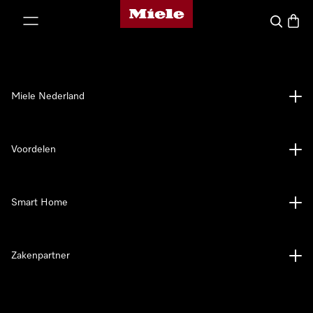
Homepage van Miele
ct naar inhoud
Wat zoek 
Winke
Miele Nederland
Voordelen
Smart Home
Zakenpartner