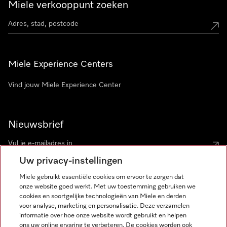
Miele verkooppunt zoeken
Miele Experience Centers
Vind jouw Miele Experience Center
Nieuwsbrief
Uw privacy-instellingen
Miele gebruikt essentiële cookies om ervoor te zorgen dat
onze website goed werkt. Met uw toestemming gebruiken we
cookies en soortgelijke technologieën van Miele en derden
voor analyse, marketing en personalisatie. Deze verzamelen
Miele op Instagram
Miele op Facebook
Miele op Youtube
informatie over hoe onze website wordt gebruikt en helpen
ons uw online ervaring te verbeteren. De cookies worden ook