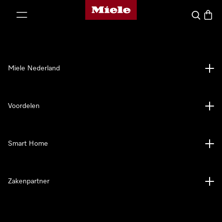
Homepage van Miele
ct naar inhoud
Wat zoek 
Winke
Miele Nederland
Voordelen
Smart Home
Zakenpartner